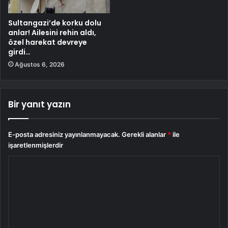
Sultangazi’de korku dolu
anlar! Ailesini rehin aldı,
özel harekat devreye
girdi…
Ağustos 6, 2026
Bir yanıt yazın
E-posta adresiniz yayınlanmayacak.
Gerekli alanlar
*
ile
işaretlenmişlerdir
Y
o
r
u
m