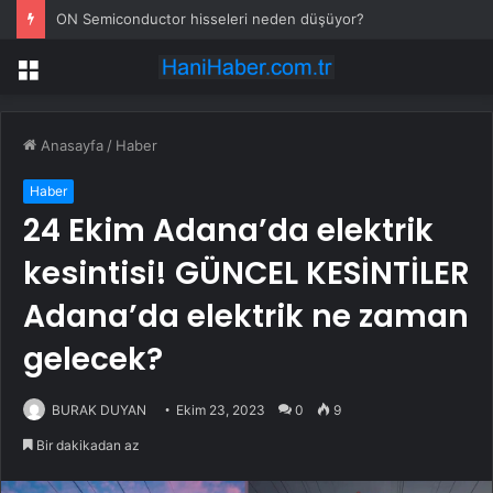
ON Semiconductor hisseleri neden düşüyor?
Menü
Anasayfa
/
Haber
Haber
24 Ekim Adana’da elektrik
kesintisi! GÜNCEL KESİNTİLER
Adana’da elektrik ne zaman
gelecek?
BURAK DUYAN
Ekim 23, 2023
0
9
Bir dakikadan az