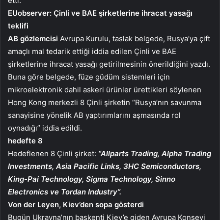
etti.
EUobserver: Çinli ve BAE şirketlerine ihracat yasağı
teklifi
AB gözlemcisi
Avrupa Kurulu, taslak belgede, Rusya’ya çift
amaçlı mal tedarik ettiği iddia edilen Çinli ve BAE
şirketlerine ihracat yasağı getirilmesinin önerildiğini yazdı.
Buna göre belgede, füze güdüm sistemleri için
mikroelektronik dahil askeri ürünler ürettikleri söylenen
Hong Kong merkezli 8 Çinli şirketin “Rusya’nın savunma
sanayisine yönelik AB yaptırımlarını aşmasında rol
oynadığı” iddia edildi.
hedefte 8
Hedeflenen 8 Çinli şirket:
“Allparts Trading, Alpha Trading
Investments, Asia Pacific Links, 3HC Semiconductors,
King-Pai Technology, Sigma Technology, Sinno
Electronics ve Tordan Industry”.
Von der Leyen, Kiev’den sopa gösterdi
Bugün Ukrayna’nın başkenti Kiev’e giden Avrupa Konseyi