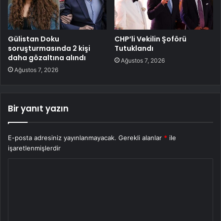
Gülistan Doku
CHP’li Vekilin Şoförü
soruşturmasında 2 kişi
Tutuklandı
daha gözaltına alındı
Ağustos 7, 2026
Ağustos 7, 2026
Bir yanıt yazın
E-posta adresiniz yayınlanmayacak.
Gerekli alanlar
*
ile
işaretlenmişlerdir
Y
o
r
u