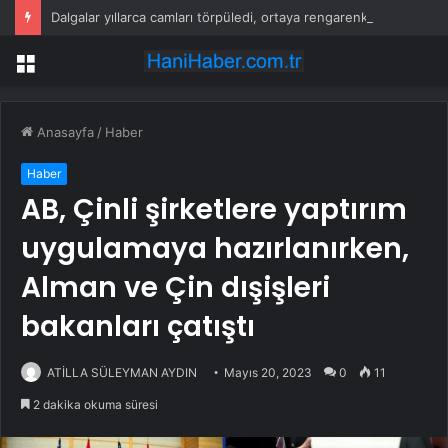
Dalgalar yıllarca camları törpüledi, ortaya rengarenk bir plaj çıktı
Menü
Anasayfa
/
Haber
Haber
AB, Çinli şirketlere yaptırım
uygulamaya hazırlanırken,
Alman ve Çin dışişleri
bakanları çatıştı
ATİLLA SÜLEYMAN AYDIN
Mayıs 20, 2023
0
11
2 dakika okuma süresi