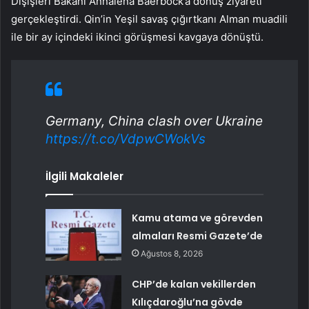
Dışişleri Bakanı Annalena Baerbock’a dönüş ziyareti
gerçekleştirdi. Qin’in Yeşil savaş çığırtkanı Alman muadili
ile bir ay içindeki ikinci görüşmesi kavgaya dönüştü.
Germany, China clash over Ukraine
https://t.co/VdpwCWokVs
İlgili Makaleler
Kamu atama ve görevden
almaları Resmi Gazete’de
Ağustos 8, 2026
CHP’de kalan vekillerden
Kılıçdaroğlu’na gövde