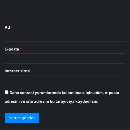
m
*
Ad
*
E-posta
*
İnternet sitesi
Daha sonraki yorumlarımda kullanılması için adım, e-posta
adresim ve site adresim bu tarayıcıya kaydedilsin.