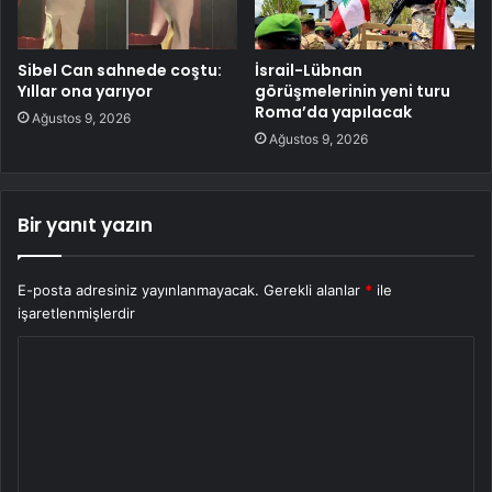
Sibel Can sahnede coştu:
İsrail-Lübnan
Yıllar ona yarıyor
görüşmelerinin yeni turu
Roma’da yapılacak
Ağustos 9, 2026
Ağustos 9, 2026
Bir yanıt yazın
E-posta adresiniz yayınlanmayacak.
Gerekli alanlar
*
ile
işaretlenmişlerdir
Y
o
r
u
m