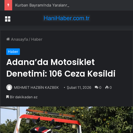
Kurban Bayramı’nda Yaralanmalar Artıyor
Menü
Anasayfa
/
Haber
Haber
Adana’da Motosiklet
Denetimi: 106 Ceza Kesildi
MEHMET HAZBİN KAZBEK
Şubat 11, 2026
0
0
Bir dakikadan az