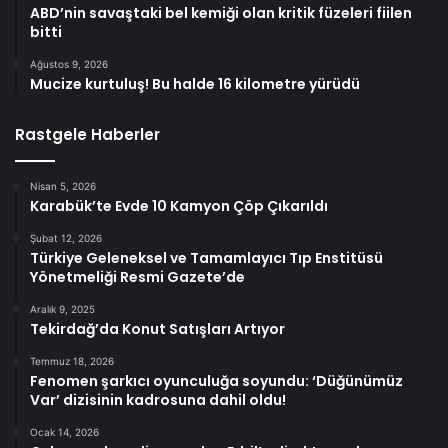
ABD’nin savaştaki bel kemiği olan kritik füzeleri fiilen
bitti
Ağustos 9, 2026
Mucize kurtuluş! Bu halde 16 kilometre yürüdü
Rastgele Haberler
Nisan 5, 2026
Karabük’te Evde 10 Kamyon Çöp Çıkarıldı
Şubat 12, 2026
Türkiye Geleneksel ve Tamamlayıcı Tıp Enstitüsü
Yönetmeliği Resmi Gazete’de
Aralık 9, 2025
Tekirdağ’da Konut Satışları Artıyor
Temmuz 18, 2026
Fenomen şarkıcı oyunculuğa soyundu: ‘Düğünümüz
Var’ dizisinin kadrosuna dahil oldu!
Ocak 14, 2026