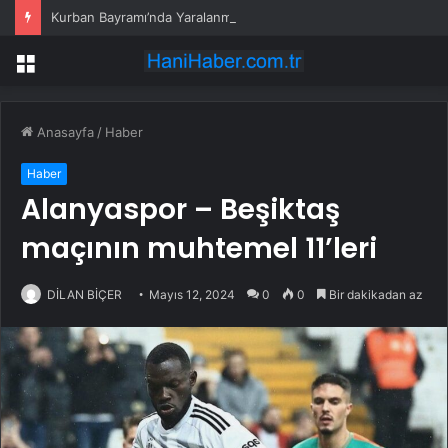
Kurban Bayramı’nda Yaralanmalar Artıyor
Menü
Anasayfa
/
Haber
Haber
Alanyaspor – Beşiktaş
maçının muhtemel 11’leri
DİLAN BİÇER
Mayıs 12, 2024
0
0
Bir dakikadan az