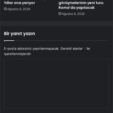
Yıllar ona yarıyor
görüşmelerinin yeni turu
Roma’da yapılacak
Ağustos 9, 2026
Ağustos 9, 2026
Bir yanıt yazın
E-posta adresiniz yayınlanmayacak.
Gerekli alanlar
*
ile
işaretlenmişlerdir
Y
o
r
u
m
*