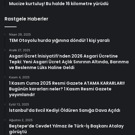
Mucize kurtuluş! Bu halde 16 kilometre yürüdü
Rastgele Haberler
Nisan 29, 2025
TEM Otoyolu hurda yığınına döndü! 1 kişi yaralı
Aralık 27, 2025
Asgari Ücret İnisiyatifi’nden 2026 Asgari Ücretine
Tepki: Yeni Asgari Ücret Açlık Sınırının Altında, Barınma
ve Beslenme Lüks Haline Geldi
Kasım 4, 2025
1 Kasım Cuma 2025 Resmi Gazete ATAMA KARARLARI!
Bugünün kararları neler? 1 Kasım Resmi Gazete
yayımlandı!
Eylül 13, 2025
İstanbul’da Evcil Kediyi Öldüren Sanığa Dava Açıldı
Ağustos 2, 2025
Beştepe’de Cevdet Yılmaz ile Türk-İş Başkanı Atalay
görüştü