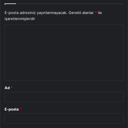
E-posta adresiniz yayınlanmayacak.
Gerekli alanlar
*
ile
işaretlenmişlerdir
Y
o
r
u
m
*
Ad
*
E-posta
*