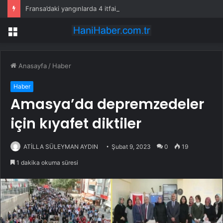
Fransa’daki yangınlarda 4 itfaiye eri hayatını kaybetti
Menü
Anasayfa
/
Haber
Haber
Amasya’da depremzedeler
için kıyafet diktiler
ATİLLA SÜLEYMAN AYDIN
Şubat 9, 2023
0
19
1 dakika okuma süresi