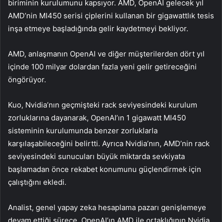
biriminin kurulumunu kapsıyor. AMD, OpenAI gelecek yıl
AMD’nin MI450 serisi çiplerini kullanan bir gigawattlık tesis
inşa etmeye başladığında gelir kaydetmeyi bekliyor.
AMD, anlaşmanın OpenAI ve diğer müşterilerden dört yıl
içinde 100 milyar dolardan fazla yeni gelir getireceğini
öngörüyor.
Kuo, Nvidia’nın geçmişteki rack seviyesindeki kurulum
zorluklarına dayanarak, OpenAI’ın 1 gigawatt MI450
sisteminin kurulumunda benzer zorluklarla
karşılaşabileceğini belirtti. Ayrıca Nvidia’nın, AMD’nin rack
seviyesindeki sunucuları büyük miktarda sevkiyata
başlamadan önce rekabet konumunu güçlendirmek için
çalıştığını ekledi.
Analist, genel yapay zeka hesaplama pazarı genişlemeye
devam ettiği sürece, OpenAI’ın AMD ile ortaklığının
Nvidia