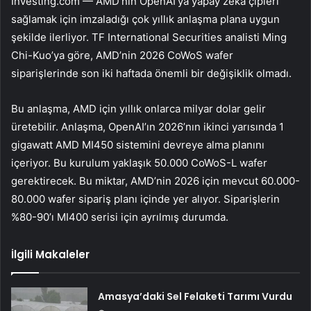
Investing.com —
AMD
’nin OpenAI’ya yapay zeka çipleri
sağlamak için imzaladığı çok yıllık anlaşma plana uygun
şekilde ilerliyor. TF International Securities analisti Ming
Chi-Kuo’ya göre, AMD’nin 2026 CoWoS wafer
siparişlerinde son iki haftada önemli bir değişiklik olmadı.
Bu anlaşma, AMD için yıllık onlarca milyar dolar gelir
üretebilir. Anlaşma, OpenAI’ın 2026’nın ikinci yarısında 1
gigawatt AMD MI450 sistemini devreye alma planını
içeriyor. Bu kurulum yaklaşık 50.000 CoWoS-L wafer
gerektirecek. Bu miktar, AMD’nin 2026 için mevcut 60.000-
80.000 wafer sipariş planı içinde yer alıyor. Siparişlerin
%80-90’ı MI400 serisi için ayrılmış durumda.
İlgili Makaleler
Amasya’daki Sel Felaketi Tarımı Vurdu