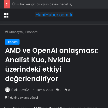
Ünlü hacker grubu oyun devini hedef aldı: ‘Mülkiyet değil aldatmaca’
Menü
Anasayfa
/
Ekonomi
Ekonomi
AMD ve OpenAI anlaşması:
Analist Kuo, Nvidia
üzerindeki etkiyi
değerlendiriyor
ÜMİT SAVĞA
Ekim 8, 2025
0
0
1 dakika okuma süresi