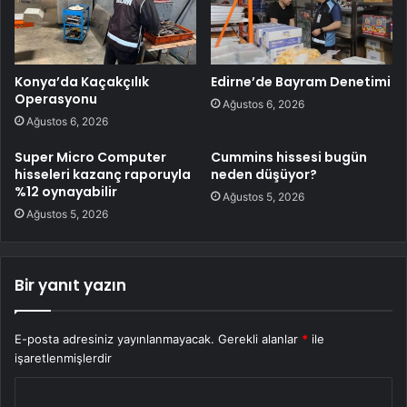
Konya’da Kaçakçılık
Edirne’de Bayram Denetimi
Operasyonu
Ağustos 6, 2026
Ağustos 6, 2026
Super Micro Computer
Cummins hissesi bugün
hisseleri kazanç raporuyla
neden düşüyor?
%12 oynayabilir
Ağustos 5, 2026
Ağustos 5, 2026
Bir yanıt yazın
E-posta adresiniz yayınlanmayacak.
Gerekli alanlar
*
ile
işaretlenmişlerdir
Y