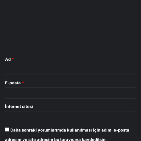
o
r
u
m
*
Ad
*
E-posta
*
İnternet sitesi
Daha sonraki yorumlarımda kullanılması için adım, e-posta
adresim ve site adresim bu tarayıcıya kaydedilsin.