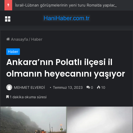
İsrail-Lübnan görüşmelerinin yeni turu Roma’da yapılacak
Menü
Anasayfa
/
Haber
Haber
Ankara’nın Polatlı ilçesi il
olmanın heyecanını yaşıyor
MEHMET ELVERDİ
Temmuz 13, 2023
0
10
1 dakika okuma süresi