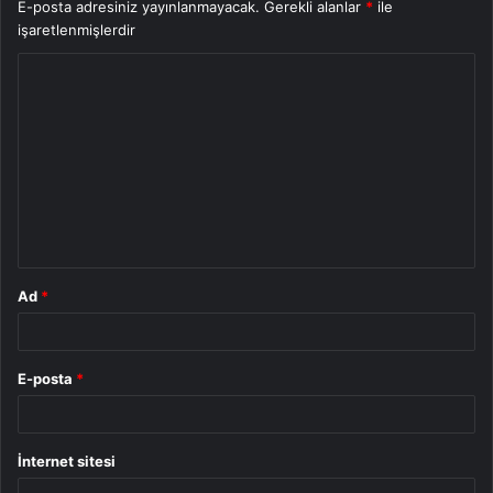
E-posta adresiniz yayınlanmayacak.
Gerekli alanlar
*
ile
işaretlenmişlerdir
Y
o
r
u
m
*
Ad
*
E-posta
*
İnternet sitesi