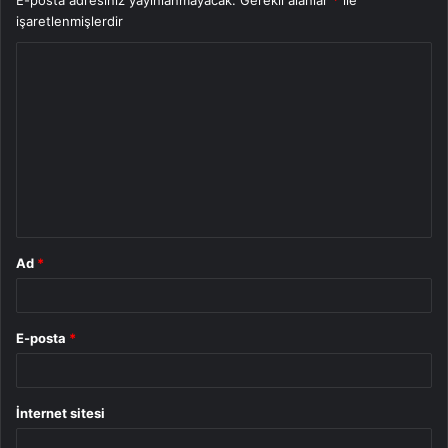
işaretlenmişlerdir
Y
o
r
u
m
*
Ad
*
E-posta
*
İnternet sitesi