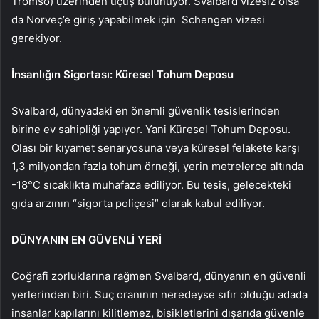
Tromso) üzerinden uçuş bulunuyor. Svalbard vizesiz olsa
da Norveç’e giriş yapabilmek için Schengen vizesi
gerekiyor.
İnsanlığın Sigortası: Küresel Tohum Deposu
Svalbard, dünyadaki en önemli güvenlik tesislerinden
birine ev sahipliği yapıyor. Yani Küresel Tohum Deposu.
Olası bir kıyamet senaryosuna veya küresel felakete karşı
1,3 milyondan fazla tohum örneği, yerin metrelerce altında
-18°C sıcaklıkta muhafaza ediliyor. Bu tesis, gelecekteki
gıda arzının “sigorta poliçesi” olarak kabul ediliyor.
DÜNYANIN EN GÜVENLİ YERİ
Coğrafi zorluklarına rağmen Svalbard, dünyanın en güvenli
yerlerinden biri. Suç oranının neredeyse sıfır olduğu adada
insanlar kapılarını kilitlemez, bisikletlerini dışarıda güvenle