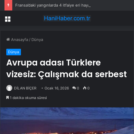
Fransa’daki yangınlarda 4 itfaiye eri hayatını kaybetti
Menü
Anasayfa
/
Dünya
Dünya
Avrupa adası Türklere
vizesiz: Çalışmak da serbest
DİLAN BİÇER
Ocak 16, 2026
0
0
1 dakika okuma süresi