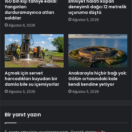
150 bin kişi tahliye edildi:
Emniyet halatı kopan
Yangınları
deneyimli dağcı 12 metrelik
durduramayınca atları
uçuruma düştü
saldılar
Ağustos 5, 2026
Ağustos 6, 2026
Açmak için servet
Anakarayla hiçbir bağı yok:
harcadıkları kuyudan bir
Gölün ortasındaki kale
damla bile su içemiyorlar
kendi kendine yetiyor
Ağustos 5, 2026
Ağustos 5, 2026
Bir yanıt yazın
E-posta adresiniz yayınlanmayacak.
Gerekli alanlar
*
ile