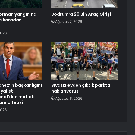
orman yangınına
Bodrum’a 20 Bin Araç Girişi
e karadan
Ağustos 7, 2026
2026
hez’in başkanlığını
Sıvasız evden çıktık parkta
yalist
hak arıyoruz
onal’den mutlak
Ağustos 6, 2026
arına tepki
2026