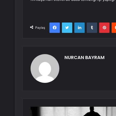
Facebook
Twitter
LinkedIn
Tumblr
Pint
Paylaş
NURCAN BAYRAM