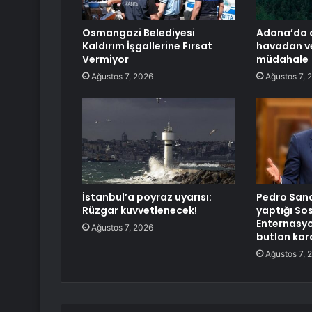
Osmangazi Belediyesi
Adana’da 
Kaldırım İşgallerine Fırsat
havadan v
Vermiyor
müdahale
Ağustos 7, 2026
Ağustos 7, 
İstanbul’a poyraz uyarısı:
Pedro Sanc
Rüzgar kuvvetlenecek!
yaptığı Sos
Enternasy
Ağustos 7, 2026
butlan kar
Ağustos 7, 