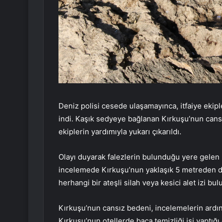
Deniz polisi cesede ulaşamayınca, itfaiye ekipl
indi. Kaşık sedyeye bağlanan Kırkuşu’nun cansı
ekiplerin yardımıyla yukarı çıkarıldı.
Olayı duyarak falezlerin bulunduğu yere gelen 
incelemede Kırkuşu’nun yaklaşık 5 metreden d
herhangi bir ateşli silah veya kesici alet izi bul
Kırkuşu’nun cansız bedeni, incelemelerin ardın
Kırkuşu’nun otellerde baca temizliği işi yaptığı 