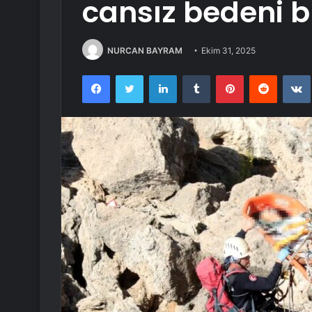
cansız bedeni 
NURCAN BAYRAM
Ekim 31, 2025
Facebook
Twitter
LinkedIn
Tumblr
Pinterest
Reddit