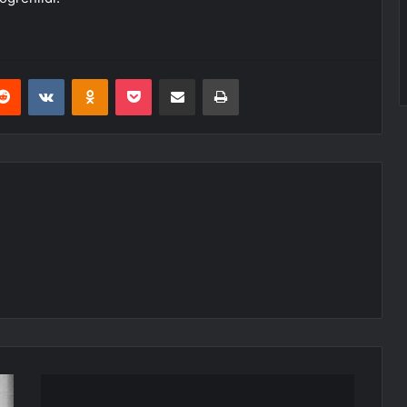
erest
Reddit
VKontakte
Odnoklassniki
Pocket
E-Posta ile paylaş
Yazdır