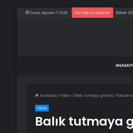
Bakan Gök
Cuma, Ağustos 7 2026
Son Dakika Haberleri
ANASAY
Anasayfa
/
Haber
/
Balık tutmaya gitmişti: Falezle
Haber
Balık tutmaya gi