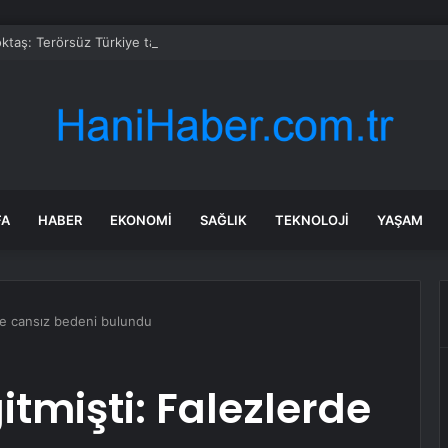
taş: Terörsüz Türkiye tarihi bir adımdır
FA
HABER
EKONOMI
SAĞLIK
TEKNOLOJI
YAŞAM
rde cansız bedeni bulundu
tmişti: Falezlerde