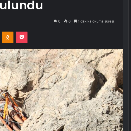
bulundu
0
0
1 dakika okuma süresi
VKontakte
Odnoklassniki
Pocket