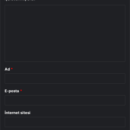
Y
o
r
u
m
*
Ad
*
E-posta
*
İnternet sitesi