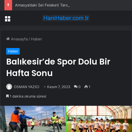
Amasya’daki Sel Felaketi Tarımı Vurdu
Menü
Anasayfa
/
Haber
Haber
Balıkesir’de Spor Dolu Bir
Hafta Sonu
OSMAN YAZICI
Kasım 7, 2023
0
1
1 dakika okuma süresi