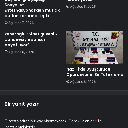
Sosyalist
Ağustos 6, 2026
Enternasyonal’den mutlak
butlan kararına tepki
Ağustos 7, 2026
Yeneroğlu: ‘Siber güvenlik
bahanesiyle sansür
dayatılıyor’
Ağustos 6, 2026
Nazilli’de Uyuşturucu
Operasyonu: Bir Tutuklama
Ağustos 6, 2026
Bir yanıt yazın
E-posta adresiniz yayınlanmayacak.
Gerekli alanlar
*
ile
işaretlenmişlerdir