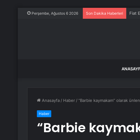
Fiat 
Perşembe, Ağustos 6 2026
Son Dakika Haberleri
ANASAY
Anasayfa
/
Haber
/
“Barbie kaymakam” olarak ünlen
Haber
“Barbie kayma