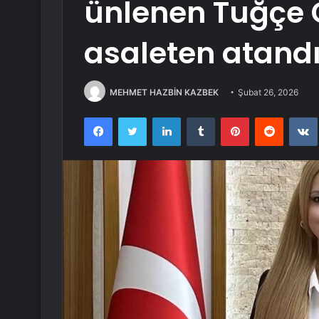
ünlenen Tuğçe 
asaleten atand
MEHMET HAZBİN KAZBEK
Şubat 26, 2026
Facebook
Twitter
LinkedIn
Tumblr
Pinterest
Reddit