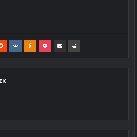
erest
Reddit
VKontakte
Odnoklassniki
Pocket
E-Posta ile paylaş
Yazdır
EK