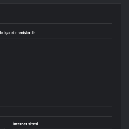
le işaretlenmişlerdir
İnternet sitesi