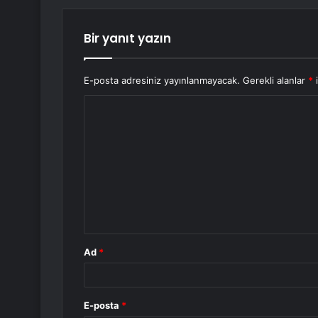
Bir yanıt yazın
E-posta adresiniz yayınlanmayacak.
Gerekli alanlar
*
i
Y
o
r
u
m
*
Ad
*
E-posta
*