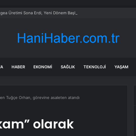
Egea Üretimi Sona Erdi, Yeni Dönem Başlıyor
FA
HABER
EKONOMI
SAĞLIK
TEKNOLOJI
YAŞAM
en Tuğçe Orhan, görevine asaleten atandı
kam” olarak