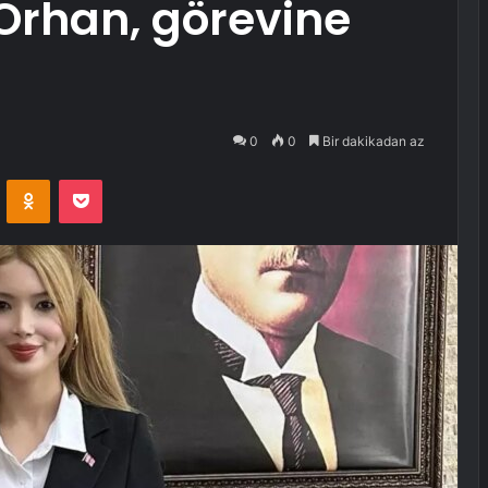
Orhan, görevine
ı
0
0
Bir dakikadan az
VKontakte
Odnoklassniki
Pocket