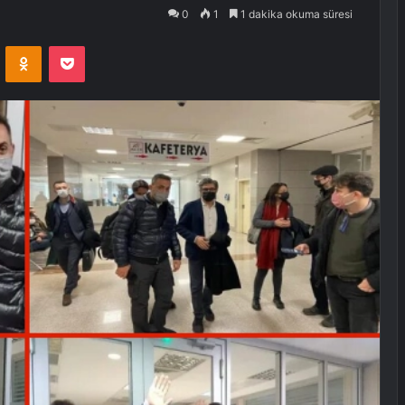
0
1
1 dakika okuma süresi
VKontakte
Odnoklassniki
Pocket