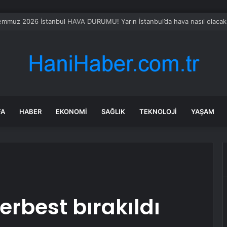
an Bayramı’nda Yaralanmalar Artıyor
FA
HABER
EKONOMI
SAĞLIK
TEKNOLOJI
YAŞAM
erbest bırakıldı