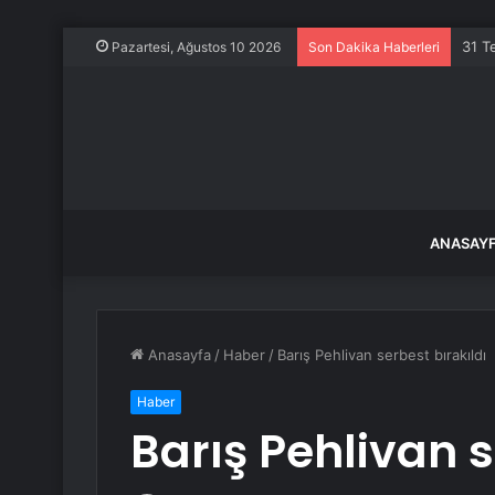
Kurb
Pazartesi, Ağustos 10 2026
Son Dakika Haberleri
ANASAY
Anasayfa
/
Haber
/
Barış Pehlivan serbest bırakıldı
Haber
Barış Pehlivan s