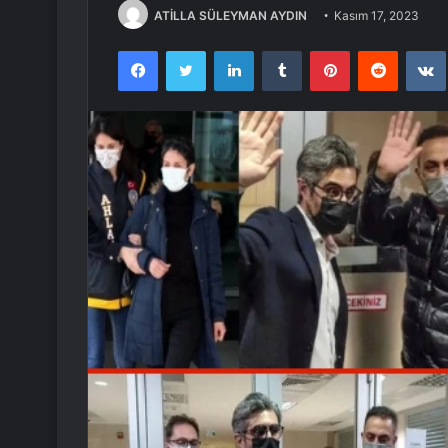
ATİLLA SÜLEYMAN AYDIN
Kasım 17, 2023
Facebook
Twitter
LinkedIn
Tumblr
Pinterest
Reddit