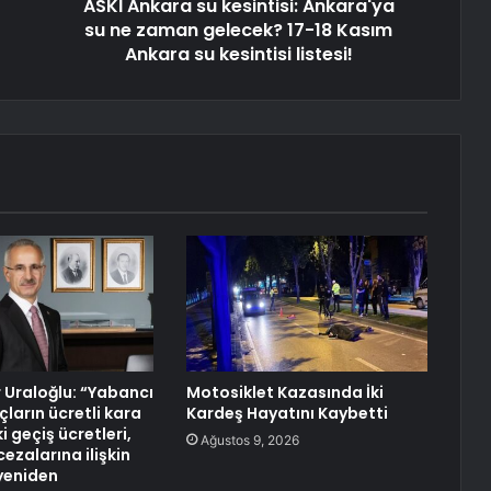
ASKİ Ankara su kesintisi: Ankara'ya
su ne zaman gelecek? 17-18 Kasım
Ankara su kesintisi listesi!
 Uraloğlu: “Yabancı
Motosiklet Kazasında İki
çların ücretli kara
Kardeş Hayatını Kaybetti
i geçiş ücretleri,
Ağustos 9, 2026
cezalarına ilişkin
yeniden