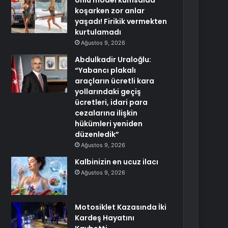
Ünlü model kumsalda
koşarken zor anlar
yaşadı! Firikik vermekten
kurtulamadı
Ağustos 9, 2026
Abdulkadir Uraloğlu:
“Yabancı plakalı
araçların ücretli kara
yollarındaki geçiş
ücretleri, idari para
cezalarına ilişkin
hükümleri yeniden
düzenledik”
Ağustos 9, 2026
Kalbinizin en ucuz ilacı
Ağustos 9, 2026
Motosiklet Kazasında İki
Kardeş Hayatını