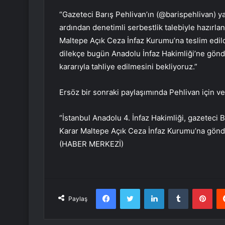
“Gazeteci Barış Pehlivan’ın (@barispehlivan) yar
ardından denetimli serbestlik talebiyle hazırl
Maltepe Açık Ceza İnfaz Kurumu’na teslim edildi
dilekçe bugün Anadolu İnfaz Hakimliği’ne gönde
kararıyla tahliye edilmesini bekliyoruz.”
Ersöz bir sonraki paylaşımında Pehlivan için ve
“İstanbul Anadolu 4. İnfaz Hakimliği, gazeteci B
Karar Maltepe Açık Ceza İnfaz Kurumu’na gönde
(HABER MERKEZİ)
Facebook
Twitter
LinkedIn
Tumblr
Pint
Paylaş