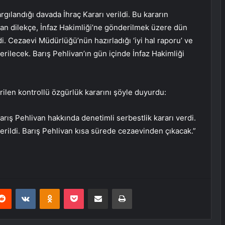
gılandığı davada İhraç Kararı verildi. Bu kararın
anan dilekçe, İnfaz Hakimliği’ne gönderilmek üzere dün
. Cezaevi Müdürlüğü’nün hazırladığı ‘iyi hal raporu’ ve
rilecek. Barış Pehlivan’ın gün içinde İnfaz Hakimliği
rilen kontrollü özgürlük kararını şöyle duyurdu:
arış Pehlivan hakkında denetimli serbestlik kararı verdi.
rildi. Barış Pehlivan kısa sürede cezaevinden çıkacak.”
erest
Reddit
VKontakte
Odnoklassniki
Pocket
E-Posta ile paylaş
Yazdır