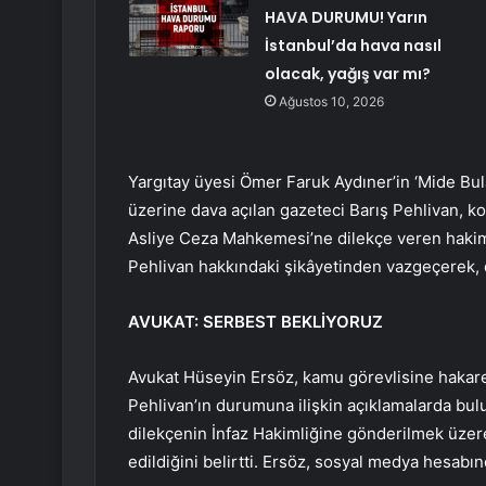
HAVA DURUMU! Yarın
İstanbul’da hava nasıl
olacak, yağış var mı?
Ağustos 10, 2026
Yargıtay üyesi Ömer Faruk Aydıner’in ‘Mide Bulan
üzerine dava açılan gazeteci Barış Pehlivan, ko
Asliye Ceza Mahkemesi’ne dilekçe veren hakim
Pehlivan hakkındaki şikâyetinden vazgeçerek, 
AVUKAT: SERBEST BEKLİYORUZ
Avukat Hüseyin Ersöz, kamu görevlisine hakaret
Pehlivan’ın durumuna ilişkin açıklamalarda bul
dilekçenin İnfaz Hakimliğine gönderilmek üze
edildiğini belirtti. Ersöz, sosyal medya hesabın