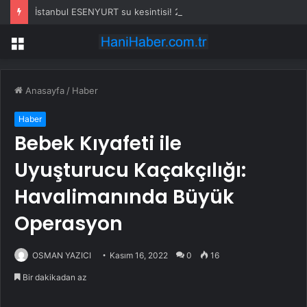
İstanbul ESENYURT su kesintisi! 23-24 Temmuz İSKİ Esenyurt su kesintisi ne zaman bitecek, sular ne zaman gelecek?
Menü
Anasayfa
/
Haber
Haber
Bebek Kıyafeti ile
Uyuşturucu Kaçakçılığı:
Havalimanında Büyük
Operasyon
OSMAN YAZICI
Kasım 16, 2022
0
16
Bir dakikadan az