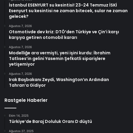
İstanbul ESENYURT su kesintisi! 23-24 Temmuz İSKİ
Esenyurt su kesintisi ne zaman bitecek, sular ne zaman
gelecek?
Ağustos 7, 2026
Otomotivde dev kriz: DTÖ’den Türkiye ve Çin’i karşı
karşıya getiren otomobil kararı
Ağustos 7, 2026
Modelliğe ara vermişti, yeni işini kurdu: İbrahim
Tatlıses’in gelini Yasemin Şefkatli siparişlere
yetişemiyor
Ağustos 7, 2026
Irak Başbakanı Zeydi, Washington’ın Ardından
Tahran’a Gidiyor
Rastgele Haberler
Ekim 14, 2025
Türkiye’de Baraj Doluluk Oranı D düştü
Ağustos 27, 2025