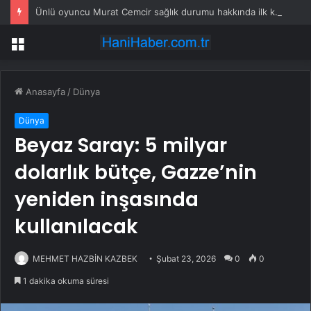
Ünlü oyuncu Murat Cemcir sağlık durumu hakkında ilk kez konuştu!
Menü
Anasayfa
/
Dünya
Dünya
Beyaz Saray: 5 milyar
dolarlık bütçe, Gazze’nin
yeniden inşasında
kullanılacak
MEHMET HAZBİN KAZBEK
Şubat 23, 2026
0
0
1 dakika okuma süresi