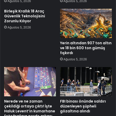
Ağustos 5, 2026
Ağustos 5, 2026
Birleşik Krallık 18 Araç
Güvenlik Teknolojisini
Zorunlu Kılıyor
Ağustos 5, 2026
Yerin altından 907 ton altın
ve 18 bin 600 ton gümüş
fışkırdı
Ağustos 5, 2026
Nerede ve ne zaman
FBI binası önünde saldırı
çekildiği ortaya çıktı! İşte
düzenleyen şüpheli
Haluk Levent’in kumarhane
gözaltına alındı
fotoğrafının perde arkası