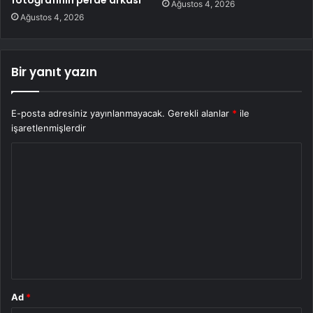
Ağustos 4, 2026
Ağustos 4, 2026
Bir yanıt yazın
E-posta adresiniz yayınlanmayacak.
Gerekli alanlar
*
ile
işaretlenmişlerdir
Y
o
r
u
m
*
Ad
*