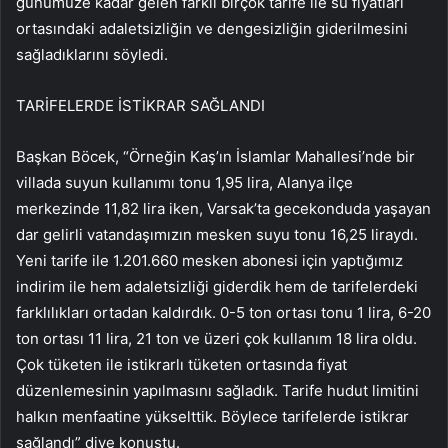
günümüze kadar gelen farklı birçok tarife ile su fiyatları
ortasındaki adaletsizliğin ve dengesizliğin giderilmesini
sağladıklarını söyledi.
TARİFELERDE İSTİKRAR SAĞLANDI
Başkan Böcek, “Örneğin Kaş’ın İslamlar Mahallesi’nde bir
villada suyun kullanımı tonu 1,95 lira, Alanya ilçe
merkezinde 11,82 lira iken, Varsak’ta gecekonduda yaşayan
dar gelirli vatandaşımızın mesken suyu tonu 16,25 liraydı.
Yeni tarife ile 1.201.660 mesken abonesi için yaptığımız
indirim ile hem adaletsizliği giderdik hem de tarifelerdeki
farklılıkları ortadan kaldırdık. 0-5 ton ortası tonu 1 lira, 6-20
ton ortası 11 lira, 21 ton ve üzeri çok kullanım 18 lira oldu.
Çok tüketen ile istikrarlı tüketen ortasında fiyat
düzenlemesinin yapılmasını sağladık. Tarife hudut limitini
halkın menfaatine yükselttik. Böylece tarifelerde istikrar
sağlandı” diye konuştu.