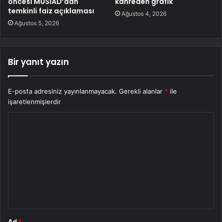
öncesi MÜSİAD’dan
kahreden grafik
temkinli faiz açıklaması
Ağustos 4, 2026
Ağustos 5, 2026
Bir yanıt yazın
E-posta adresiniz yayınlanmayacak.
Gerekli alanlar
*
ile
işaretlenmişlerdir
Y
o
r
u
m
*
Ad
*