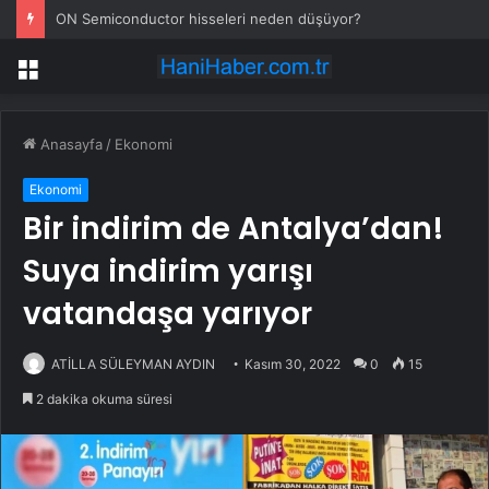
ON Semiconductor hisseleri neden düşüyor?
Menü
Anasayfa
/
Ekonomi
Ekonomi
Bir indirim de Antalya’dan!
Suya indirim yarışı
vatandaşa yarıyor
ATİLLA SÜLEYMAN AYDIN
Kasım 30, 2022
0
15
2 dakika okuma süresi