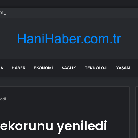
BD Arasında Anlaşma İhtimali
FA
HABER
EKONOMI
SAĞLIK
TEKNOLOJI
YAŞAM
ledi
rekorunu yeniledi