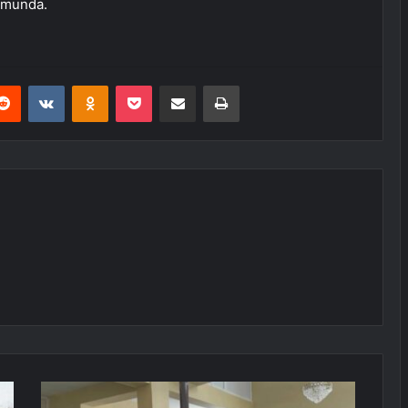
umunda.
erest
Reddit
VKontakte
Odnoklassniki
Pocket
E-Posta ile paylaş
Yazdır