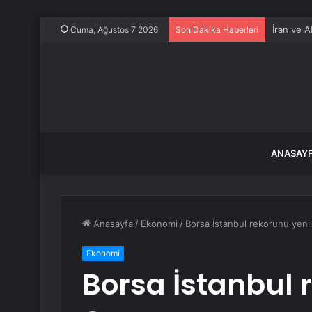
İran ve A
Cuma, Ağustos 7 2026
Son Dakika Haberleri
ANASAY
Anasayfa
/
Ekonomi
/
Borsa İstanbul rekorunu yeni
Ekonomi
Borsa İstanbul 