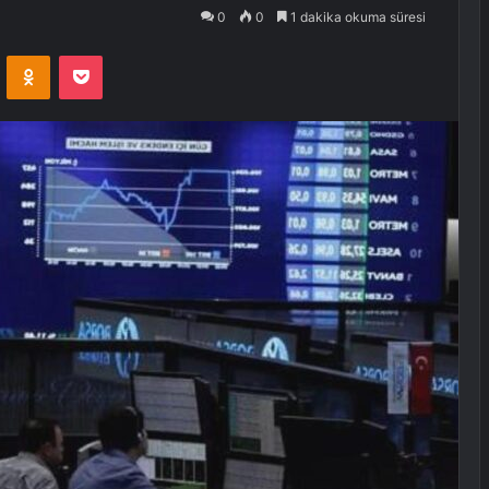
0
0
1 dakika okuma süresi
VKontakte
Odnoklassniki
Pocket