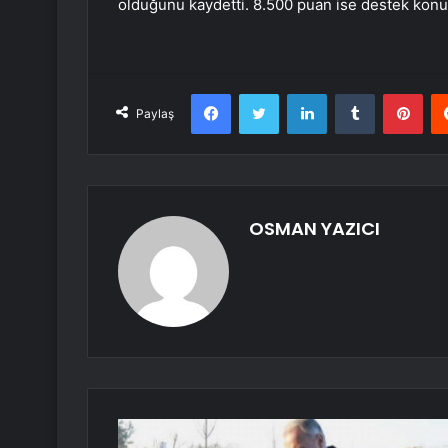
olduğunu kaydetti. 8.500 puan ise destek kon
Facebook
Twitter
LinkedIn
Tumblr
Pint
Paylaş
OSMAN YAZICI