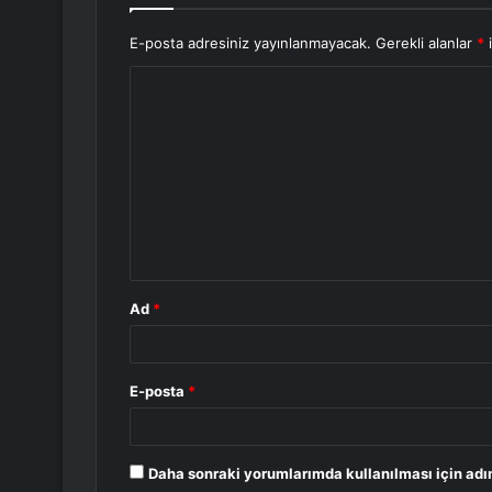
E-posta adresiniz yayınlanmayacak.
Gerekli alanlar
*
i
Y
o
r
u
m
*
Ad
*
E-posta
*
Daha sonraki yorumlarımda kullanılması için adı