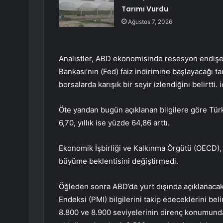
Tarımı Vurdu
Ağustos 7, 2026
Analistler, ABD ekonomisinde resesyon endiş
Bankası’nın (Fed) faiz indirimine başlayacağı t
borsalarda karışık bir seyir izlendiğini belirtti.
Öte yandan bugün açıklanan bilgilere göre Türk
6,70, yıllık ise yüzde 64,86 arttı.
Ekonomik İşbirliği ve Kalkınma Örgütü (OECD), 
büyüme beklentisini değiştirmedi.
Öğleden sonra ABD’de yurt dışında açıklanacak 
Endeksi (PMI) bilgilerini takip edeceklerini bel
8.800 ve 8.900 seviyelerinin direnç konumund