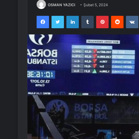
OSMAN YAZICI
Şubat 5, 2024
Facebook
Twitter
LinkedIn
Tumblr
Pinterest
Reddit