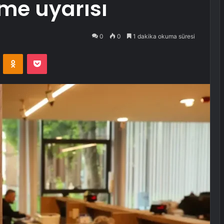
eme uyarısı
0
0
1 dakika okuma süresi
VKontakte
Odnoklassniki
Pocket