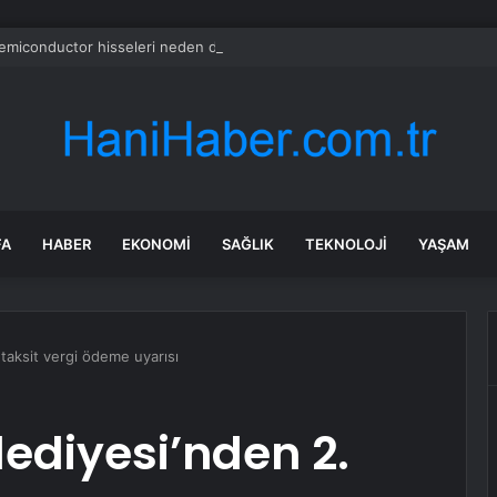
emiconductor hisseleri neden düşüyor?
FA
HABER
EKONOMI
SAĞLIK
TEKNOLOJI
YAŞAM
 taksit vergi ödeme uyarısı
lediyesi’nden 2.