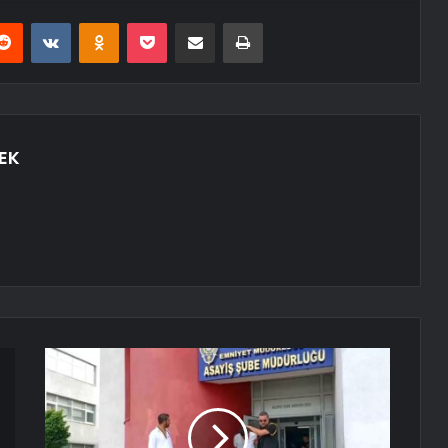
erest
Reddit
VKontakte
Odnoklassniki
Pocket
E-Posta ile paylaş
Yazdır
EK