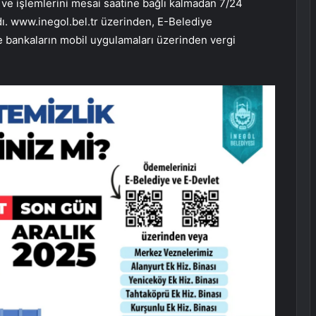
e işlemlerini mesai saatine bağlı kalmadan 7/24
ldı. www.inegol.bel.tr üzerinden, E-Belediye
e bankaların mobil uygulamaları üzerinden vergi