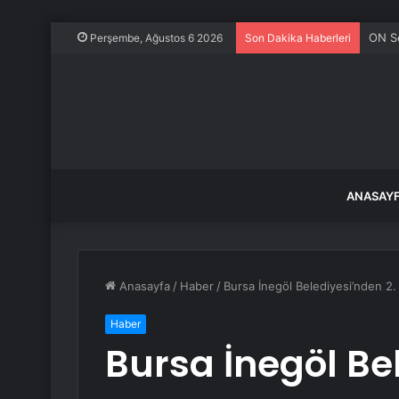
ON S
Perşembe, Ağustos 6 2026
Son Dakika Haberleri
ANASAY
Anasayfa
/
Haber
/
Bursa İnegöl Belediyesi’nden 2.
Haber
Bursa İnegöl Be