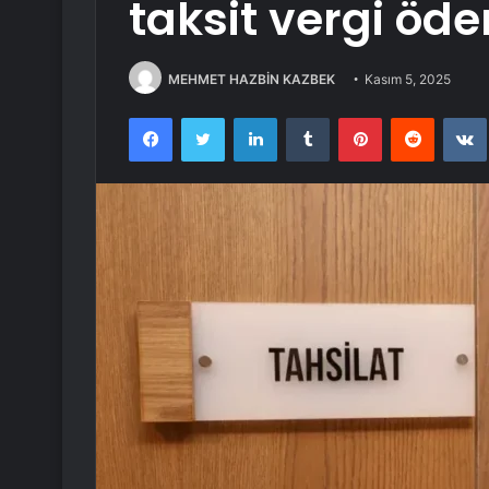
taksit vergi öd
MEHMET HAZBİN KAZBEK
Kasım 5, 2025
Facebook
Twitter
LinkedIn
Tumblr
Pinterest
Reddit