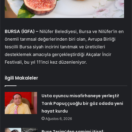
BURSA (İGFA) –
Nilüfer Belediyesi, Bursa ve Nilüfer’in en
önemli tarımsal değerlerinden biri olan, Avrupa Birliği
tescilli Bursa siyah incirini tanıtmak ve üreticileri
desteklemek amacıyla gerçekleştirdiği Akçalar İncir
Festivali, bu yıl 11’inci kez düzenleniyor.
İlgili Makaleler
Usta oyuncu misafirhaneye yerleşti!
Tarık Papuççuoğlu bir göz odada yeni
hayat kurdu
Ağustos 6, 2026
Buse Terim’den samimi itiraf: