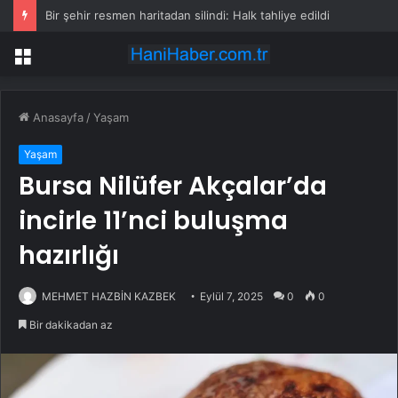
Bir şehir resmen haritadan silindi: Halk tahliye edildi
Menü
Anasayfa
/
Yaşam
Yaşam
Bursa Nilüfer Akçalar’da
incirle 11’nci buluşma
hazırlığı
MEHMET HAZBİN KAZBEK
Eylül 7, 2025
0
0
Bir dakikadan az