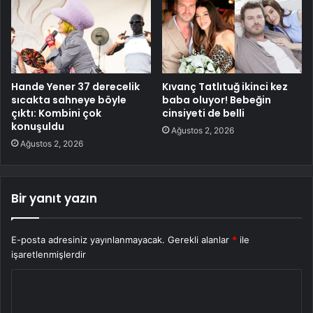
Hande Yener 37 derecelik
Kıvanç Tatlıtuğ ikinci kez
sıcakta sahneye böyle
baba oluyor! Bebeğin
çıktı: Kombini çok
cinsiyeti de belli
konuşuldu
Ağustos 2, 2026
Ağustos 2, 2026
Bir yanıt yazın
E-posta adresiniz yayınlanmayacak.
Gerekli alanlar
*
ile
işaretlenmişlerdir
Y
o