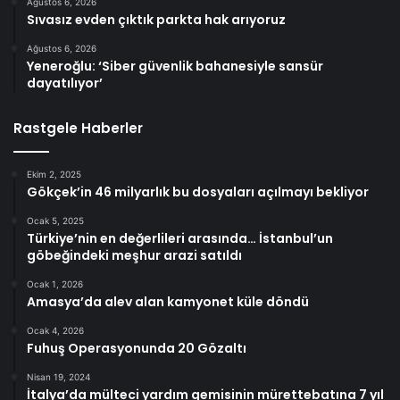
Ağustos 6, 2026
Sıvasız evden çıktık parkta hak arıyoruz
Ağustos 6, 2026
Yeneroğlu: ‘Siber güvenlik bahanesiyle sansür
dayatılıyor’
Rastgele Haberler
Ekim 2, 2025
Gökçek’in 46 milyarlık bu dosyaları açılmayı bekliyor
Ocak 5, 2025
Türkiye’nin en değerlileri arasında… İstanbul’un
göbeğindeki meşhur arazi satıldı
Ocak 1, 2026
Amasya’da alev alan kamyonet küle döndü
Ocak 4, 2026
Fuhuş Operasyonunda 20 Gözaltı
Nisan 19, 2024
İtalya’da mülteci yardım gemisinin mürettebatına 7 yıl