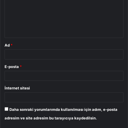
r
u
m
*
Ad
*
E-posta
*
İnternet sitesi
Daha sonraki yorumlarımda kullanılması için adım, e-posta
adresim ve site adresim bu tarayıcıya kaydedilsin.