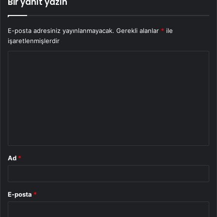
Bir yanıt yazın
E-posta adresiniz yayınlanmayacak.
Gerekli alanlar
*
ile
işaretlenmişlerdir
Y
o
r
u
m
*
Ad
*
E-posta
*