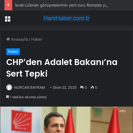
İsrail-Lübnan görüşmelerinin yeni turu Roma’da yapılacak
Menü
Anasayfa
/
Haber
Haber
CHP’den Adalet Bakanı’na
Sert Tepki
NURCAN BAYRAM
Ekim 22, 2025
0
0
1 dakika okuma süresi