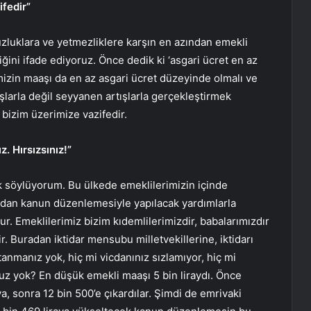
fedir”
luklara ve yetmezliklere karşın en azından emekli
ini ifade ediyoruz. Önce dedik ki ‘asgari ücret en az
rimizin maaşı da en az asgari ücret düzeyinde olmalı ve
tışlarla değil seyyanen artışlarla gerçekleştirmek
bizim üzerimize vazifedir.
z. Hırsızsınız!”
 söylüyorum. Bu ülkede emeklilerimizin içinde
dan kanun düzenlemesiyle yapılacak yardımlarla
. Emeklilerimiz bizim kıdemlilerimizdir, babalarımızdır
r. Buradan iktidar mensubu milletvekillerine, iktidarı
anmanız yok, hiç mi vicdanınız sızlamıyor, hiç mi
uz yok? En düşük emekli maaşı 5 bin liraydı. Önce
ya, sonra 12 bin 500’e çıkardılar. Şimdi de emrivaki