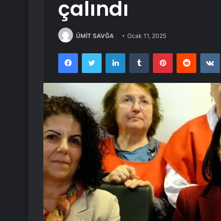
çalındı
ÜMİT SAVĞA
Ocak 11, 2025
Facebook
Twitter
LinkedIn
Tumblr
Pinterest
Reddit