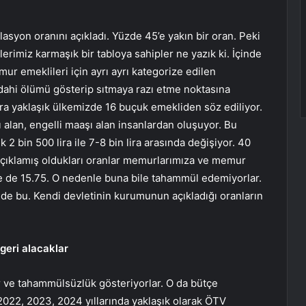
”
lasyon oranını açıkladı. Yüzde 45’e yakın bir oran. Peki
erimiz karmaşık bir tabloya sahipler ne yazık ki. İçinde
mur emeklileri için ayrı ayrı kategorize edilen
ahi ölümü gösterip sıtmaya razı etme noktasına
ira yaklaşık ülkemizde 16 buçuk emekliden söz ediliyor.
alan, engelli maaşı alan insanlardan oluşuyor. Bu
k 2 bin 500 lira ile 7-8 bin lira arasında değişiyor. 40
e açıklamış oldukları oranlar memurlarımıza ve memur
ize de 15.75. O nedenle buna bile tahammül edemiyorlar.
de bu. Kendi devletinin kurumunun açıkladığı oranların
geri alacaklar
r ve tahammülsüzlük gösteriyorlar. O da bütçe
, 2022, 2023, 2024 yıllarında yaklaşık olarak ÖTV