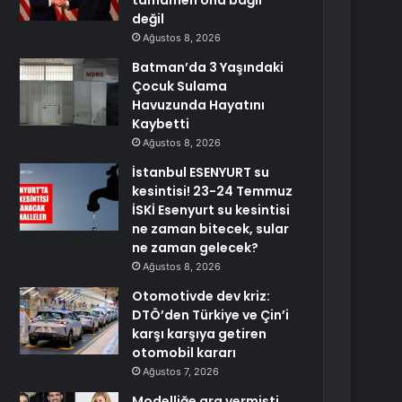
tamamen ona bağlı
değil
Ağustos 8, 2026
Batman’da 3 Yaşındaki
Çocuk Sulama
Havuzunda Hayatını
Kaybetti
Ağustos 8, 2026
İstanbul ESENYURT su
kesintisi! 23-24 Temmuz
İSKİ Esenyurt su kesintisi
ne zaman bitecek, sular
ne zaman gelecek?
Ağustos 8, 2026
Otomotivde dev kriz:
DTÖ’den Türkiye ve Çin’i
karşı karşıya getiren
otomobil kararı
Ağustos 7, 2026
Modelliğe ara vermişti,