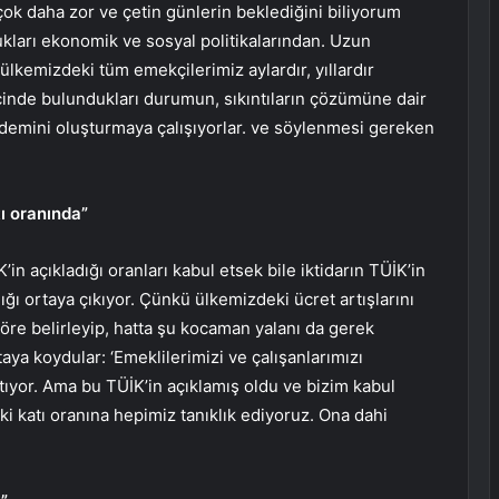
k daha zor ve çetin günlerin beklediğini biliyorum
ukları ekonomik ve sosyal politikalarından. Uzun
lkemizdeki tüm emekçilerimiz aylardır, yıllardır
içinde bulundukları durumun, sıkıntıların çözümüne dair
ndemini oluşturmaya çalışıyorlar. ve söylenmesi gereken
tı oranında”
in açıkladığı oranları kabul etsek bile iktidarın TÜİK’in
ğı ortaya çıkıyor. Çünkü ülkemizdeki ücret artışlarını
göre belirleyip, hatta şu kocaman yalanı da gerek
a koydular: ‘Emeklilerimizi ve çalışanlarımızı
tıyor. Ama bu TÜİK’in açıklamış oldu ve bizim kabul
i katı oranına hepimiz tanıklık ediyoruz. Ona dahi