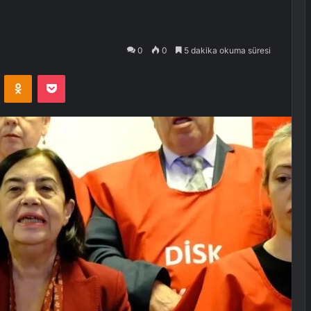
0
0
5 dakika okuma süresi
VKontakte
Odnoklassniki
Pocket