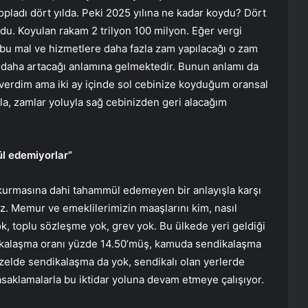
topladı dört yılda. Peki 2025 yılına ne kadar koydu? Dört
oydu. Koyulan rakam 2 trilyon 100 milyon. Eğer vergi
 bu mal ve hizmetlere daha fazla zam yapılacağı o zam
ın daha artacağı anlamına gelmektedir. Bunun anlamı da
 verdim ama iki ay içinde sol cebinize koyduğum oransal
uyla, zamlar yoluyla sağ cebinizden geri alacağım
l edemiyorlar”
 kurmasına dahi tahammül edemeyen bir anlayışla karşı
z. Memur ve emeklilerimizin maaşlarını kim, nasıl
k, toplu sözleşme yok, grev yok. Bu ülkede yeri geldiği
dikalaşma oranı yüzde 14.50’müş, kamuda sendikalaşma
zelde sendikalaşma da yok, sendikalı olan yerlerde
saklamalarla bu iktidar yoluna devam etmeye çalışıyor.