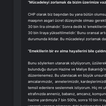
“Mücadeleyi zorlamak da bizim üzerimize vazi
CHP olarak biz başından bu yana bütün olumsuz
maaşının asgari ücret düzeyinde olması gerektiğ
30 bin lira olmalıdır.’ Sonra dedik ki ’emeklile
30 bin liraya yükseltilmelidir.’ Bunu oransal ar
durumunda iktidar. Bu mücadeleyi zorlamak da 
“Emeklilerin bir ev alma hayallerini bile çaldını
Bunu söylerken utanarak söylüyorum, üzülerek
bulunduğu durum Hazine ve Maliye Bakanlığı’n
düzenlenemez. Bu utanılacak en büyük unsurdur
amcalarımızdır, annelerimizdir, kardeşlerimizdi
temsil edenlere seslenmek istiyorum. Hiç mi ut
etrafınızda anneniz, babanız, amcanız, komşun
hazine yardımıyla 7 bin 500’e, sonra 10 bin lira