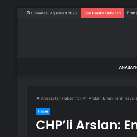
Frans
Cumartesi, Ağustos 8 2026
Son Dakika Haberleri
ANASAY
Anasayfa
/
Haber
/
CHP’li Arslan: Emeklilerin hayalle
Haber
CHP’li Arslan: E