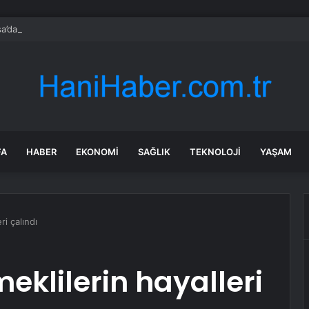
a’daki yangınlarda 4 itfaiye eri hayatını kaybetti
FA
HABER
EKONOMI
SAĞLIK
TEKNOLOJI
YAŞAM
ri çalındı
meklilerin hayalleri