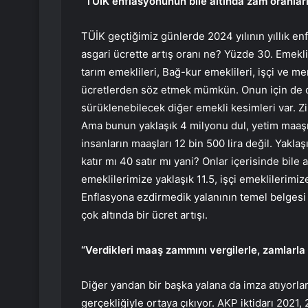
“TÜİK enflasyonunun bile altında zam oranları
TÜİK geçtiğimiz günlerde 2024 yılının yıllık enf
asgari ücrette artış oranı ne? Yüzde 30. Emeklil
tarım emeklileri, Bağ-kur emeklileri, işçi ve me
ücretlerden söz etmek mümkün. Onun için de d
sürüklenebilecek diğer emekli kesimleri var. Z
Ama bunun yaklaşık 4 milyonu dul, yetim maaşı 
insanların maaşları 12 bin 500 lira değil. Yaklaşı
katır mı 40 satır mı yani? Onlar içerisinde bil
emeklilerimize yaklaşık 11.5, işçi emeklilerim
Enflasyona ezdirmedik yalanının temel belgesi 
çok altında bir ücret artışı.
“Verdikleri maaş zammını vergilerle, zamlarla 
Diğer yandan bir başka yalana da imza atıyorla
gerçekliğiyle ortaya çıkıyor. AKP iktidarı 2021