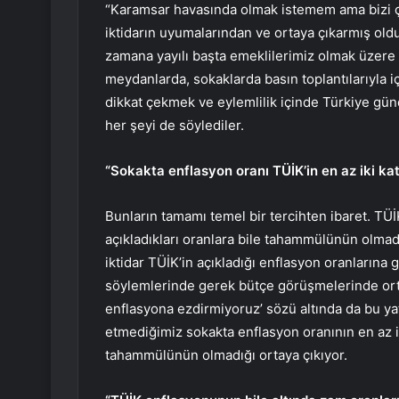
“Karamsar havasında olmak istemem ama bizi ço
iktidarın uyumalarından ve ortaya çıkarmış old
zamana yayılı başta emeklilerimiz olmak üzere ü
meydanlarda, sokaklarda basın toplantılarıyla 
dikkat çekmek ve eylemlilik içinde Türkiye gü
her şeyi de söylediler.
“Sokakta enflasyon oranı TÜİK’in en az iki ka
Bunların tamamı temel bir tercihten ibaret. TÜİK’
açıkladıkları oranlara bile tahammülünün olmadı
iktidar TÜİK’in açıkladığı enflasyon oranlarına 
söylemlerinde gerek bütçe görüşmelerinde ortay
enflasyona ezdirmiyoruz’ sözü altında da bu ya
etmediğimiz sokakta enflasyon oranının en az ik
tahammülünün olmadığı ortaya çıkıyor.