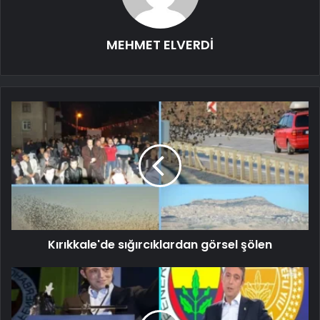
MEHMET ELVERDİ
Kırıkkale'de sığırcıklardan görsel şölen