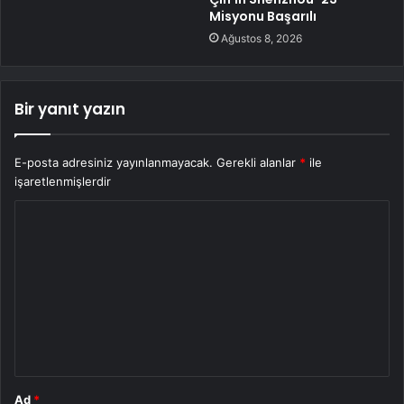
Misyonu Başarılı
Ağustos 8, 2026
Bir yanıt yazın
E-posta adresiniz yayınlanmayacak.
Gerekli alanlar
*
ile
işaretlenmişlerdir
Y
o
r
u
m
*
Ad
*