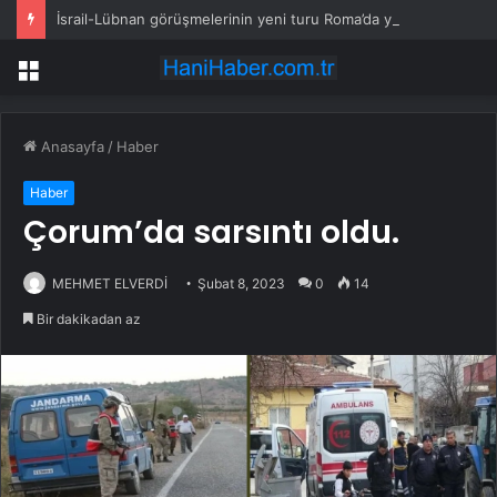
İsrail-Lübnan görüşmelerinin yeni turu Roma’da yapılacak
Menü
Anasayfa
/
Haber
Haber
Çorum’da sarsıntı oldu.
MEHMET ELVERDİ
Şubat 8, 2023
0
14
Bir dakikadan az