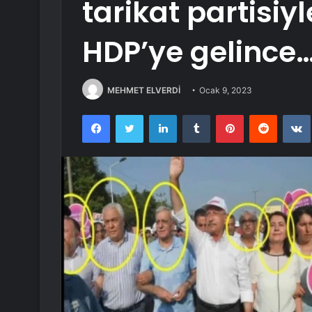
tarikat partisiy
HDP’ye gelince
MEHMET ELVERDİ
Ocak 9, 2023
Facebook
Twitter
LinkedIn
Tumblr
Pinterest
Reddit