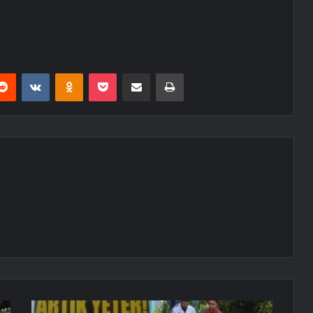
erest
Reddit
VKontakte
Odnoklassniki
Pocket
E-Posta ile paylaş
Yazdır