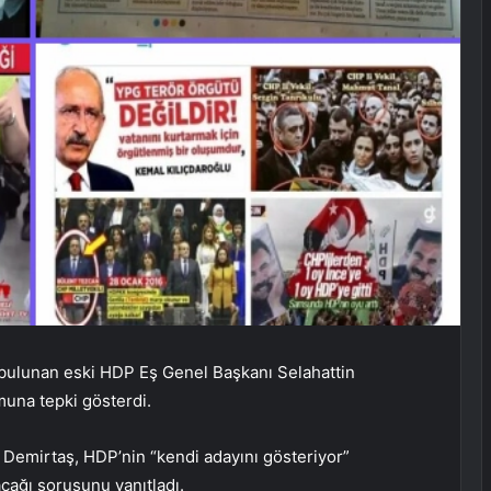
u bulunan eski HDP Eş Genel Başkanı Selahattin
muna tepki gösterdi.
n Demirtaş, HDP’nin “kendi adayını gösteriyor”
cağı sorusunu yanıtladı.