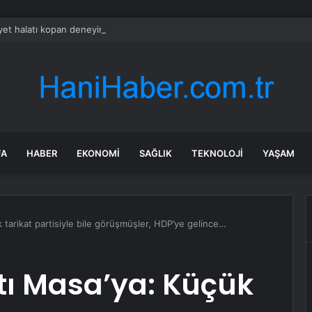
et halatı kopan deneyimli dağcı 12 metrelik uçuruma düştü
FA
HABER
EKONOMI
SAĞLIK
TEKNOLOJI
YAŞAM
 tarikat partisiyle bile görüşmüşler, HDP’ye gelince…
tı Masa’ya: Küçük