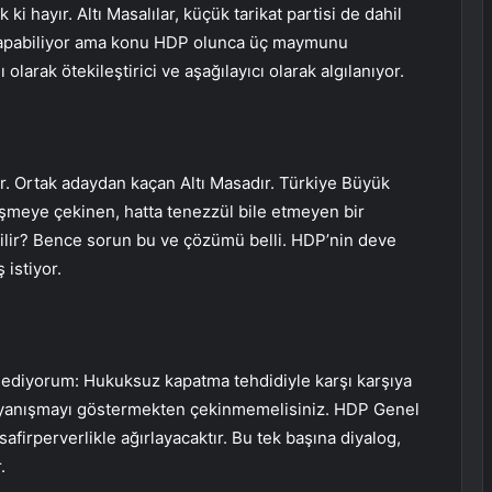
 ki hayır. Altı Masalılar, küçük tarikat partisi de dahil
 yapabiliyor ama konu HDP olunca üç maymunu
larak ötekileştirici ve aşağılayıcı olarak algılanıyor.
. Ortak adaydan kaçan Altı Masadır. Türkiye Büyük
üşmeye çekinen, hatta tenezzül bile etmeyen bir
bilir? Bence sorun bu ve çözümü belli. HDP’nin deve
 istiyor.
t ediyorum: Hukuksuz kapatma tehdidiyle karşı karşıya
dayanışmayı göstermekten çekinmemelisiniz. HDP Genel
afirperverlikle ağırlayacaktır. Bu tek başına diyalog,
.