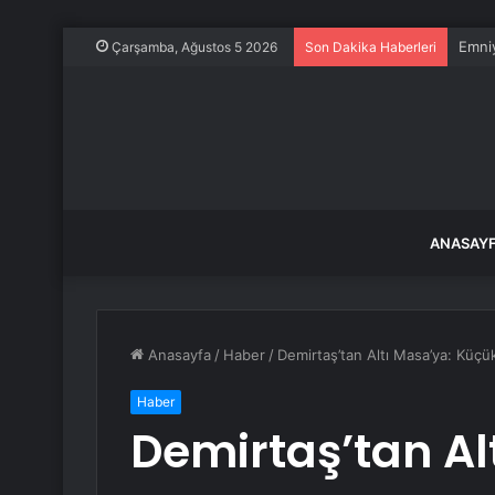
Emniy
Çarşamba, Ağustos 5 2026
Son Dakika Haberleri
ANASAY
Anasayfa
/
Haber
/
Demirtaş’tan Altı Masa’ya: Küçük
Haber
Demirtaş’tan Al