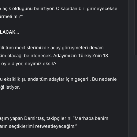
ın açık olduğunu belirtiyor. O kapıdan biri girmeyecekse
ürmeli mi?”
 OLACAK…
tkili tüm meclislerimizde aday görüşmeleri devam
m olacağı belirlenecek. Adayımızın Türkiye’nin 13.
öyle diyor, neyimiz eksik?
 bu eksiklik şu anda tüm adaylar için geçerli. Bu nedenle
i istiyor.
aşım yapan Demirtaş, takipçilerini “Merhaba benim
arın seçtiklerimi retweetleyeceğim.”