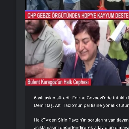
6 yılı aşkın süredir Edirne Cezaevi’nde tutukl
Demirtaş, Altı Tablo’nun partisine yönelik tutu
HalkTV’den Şirin Payzın’ın sorularını yanıtlaya
açıklamasını değerlendirerek aday olup olmaya