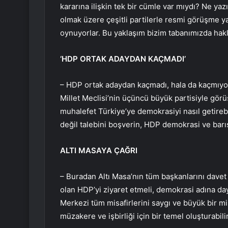
kararına ilişkin tek bir cümle var mıydı? Ne yazık
olmak üzere çeşitli partilerle resmi görüşme
oynuyorlar. Bu yaklaşım bizim tabanımızda haklı o
‘HDP ORTAK ADAYDAN KAÇMADI’
– HDP ortak adaydan kaçmadı, hala da kaçmıyor
Millet Meclisi’nin üçüncü büyük partisiyle gör
muhalefet Türkiye’ye demokrasiyi nasıl getire
değil talebini boşverin, HDP demokrasi ve barış
ALTI MASAYA ÇAĞRI
– Buradan Altı Masa’nın tüm başkanlarını dave
olan HDP’yi ziyaret etmeli, demokrasi adına 
Merkezi tüm misafirlerini saygı ve büyük bir mis
müzakere ve işbirliği için bir temel oluşturabilir