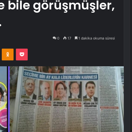
le bile görüşmüşler,
…
0
17
1 dakika okuma süresi
VKontakte
Odnoklassniki
Pocket