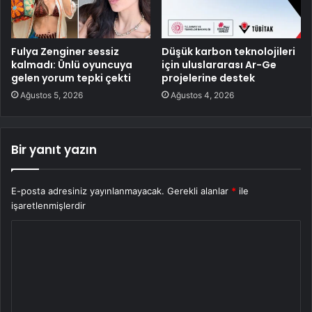
Fulya Zenginer sessiz
Düşük karbon teknolojileri
kalmadı: Ünlü oyuncuya
için uluslararası Ar-Ge
gelen yorum tepki çekti
projelerine destek
Ağustos 5, 2026
Ağustos 4, 2026
Bir yanıt yazın
E-posta adresiniz yayınlanmayacak.
Gerekli alanlar
*
ile
işaretlenmişlerdir
Y
o
r
u