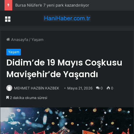
Bursa Nilüfer’e 7 yeni park kazandırılıyor
Menü
Anasayfa
/
Yaşam
Yaşam
Didim’de 19 Mayıs Coşkusu
Mavişehir’de Yaşandı
MEHMET HAZBİN KAZBEK
Mayıs 21, 2026
0
0
2 dakika okuma süresi