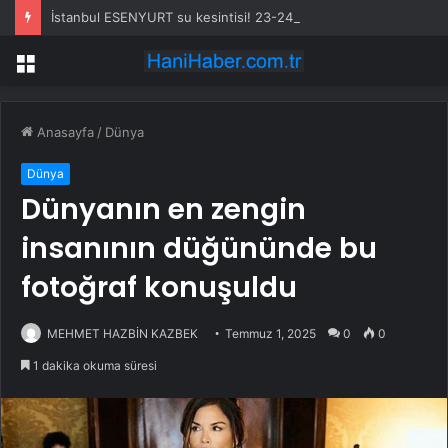
İstanbul ESENYURT su kesintisi! 23-24 Temmuz İSKİ Esenyurt su kesintisi ne zaman bitecek, sular ne zaman gelecek?
Menü
Anasayfa
/
Dünya
Dünya
Dünyanın en zengin
insanının düğününde bu
fotoğraf konuşuldu
MEHMET HAZBİN KAZBEK
Temmuz 1, 2025
0
0
1 dakika okuma süresi