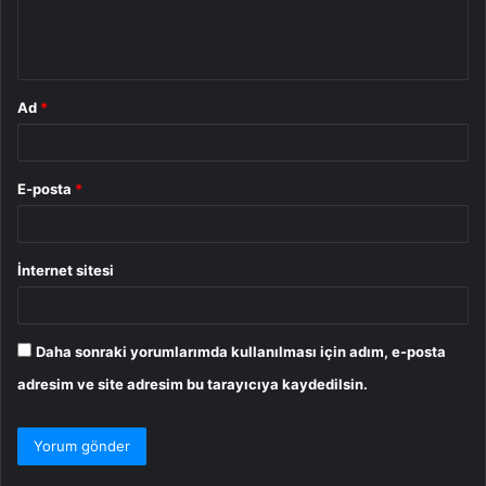
m
*
Ad
*
E-posta
*
İnternet sitesi
Daha sonraki yorumlarımda kullanılması için adım, e-posta
adresim ve site adresim bu tarayıcıya kaydedilsin.