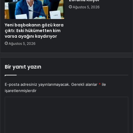
Ağustos 5, 2026
Yeni başbakanın gözü kara
çıktı: Eski hükümetten kim
varsa ayağını kaydırıyor
Ağustos 5, 2026
Bir yanıt yazın
E-posta adresiniz yayınlanmayacak.
Gerekli alanlar
*
ile
işaretlenmişlerdir
Y
o
r
u