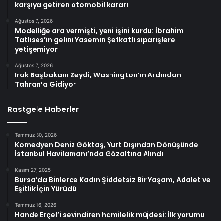
karşıya getiren otomobil kararı
Ağustos 7, 2026
Modelliğe ara vermişti, yeni işini kurdu: İbrahim
Tatlıses’in gelini Yasemin Şefkatli siparişlere
yetişemiyor
Ağustos 7, 2026
Irak Başbakanı Zeydi, Washington’ın Ardından
Tahran’a Gidiyor
Rastgele Haberler
Temmuz 30, 2026
Komedyen Deniz Göktaş, Yurt Dışından Dönüşünde
İstanbul Havilamanı’nda Gözaltına Alındı
Kasım 27, 2025
Bursa’da Binlerce Kadın Şiddetsiz Bir Yaşam, Adalet ve
Eşitlik İçin Yürüdü
Temmuz 16, 2026
Hande Erçel’i sevindiren hamilelik müjdesi: İlk yorumu