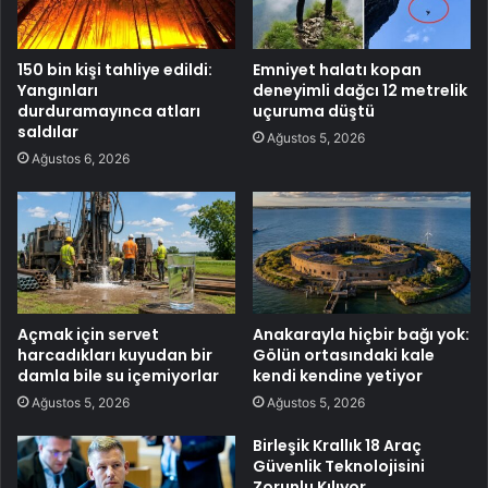
150 bin kişi tahliye edildi:
Emniyet halatı kopan
Yangınları
deneyimli dağcı 12 metrelik
durduramayınca atları
uçuruma düştü
saldılar
Ağustos 5, 2026
Ağustos 6, 2026
Açmak için servet
Anakarayla hiçbir bağı yok:
harcadıkları kuyudan bir
Gölün ortasındaki kale
damla bile su içemiyorlar
kendi kendine yetiyor
Ağustos 5, 2026
Ağustos 5, 2026
Birleşik Krallık 18 Araç
Güvenlik Teknolojisini
Zorunlu Kılıyor