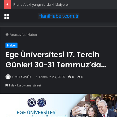
Fransa’daki yangınlarda 4 itfaiye eri hayatını kaybetti
Menü
Anasayfa
/
Haber
Haber
Ege Üniversitesi 17. Tercih
Günleri 30-31 Temmuz’da…
ÜMİT SAVĞA
Temmuz 23, 2025
0
0
1 dakika okuma süresi