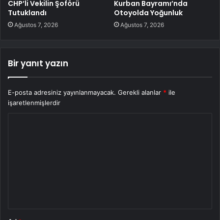
CHP’li Vekilin Şoförü
Kurban Bayramı’nda
Tutuklandı
Otoyolda Yoğunluk
Ağustos 7, 2026
Ağustos 7, 2026
Bir yanıt yazın
E-posta adresiniz yayınlanmayacak.
Gerekli alanlar
*
ile
işaretlenmişlerdir
Y
o
r
u
m
*