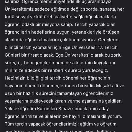
sahibiz. Öğrenci memnuniyetinde ilk üç arasındayız.
Üniversitemiz sadece eğitimde değil; sporda, sanatta, her
türlü sosyal ve kültürel faaliyette sağladığı olanaklarla
öğrenci odaklı bir misyona sahip. Tercih yapacak olan
öğrencilerin hedeflerine uygun, yetenekleriyle örtüşen
alanlarda eğitim almalarını çok önemsiyoruz. Gençlerin
bilinçli tercih yapmaları için Ege Üniversitesi 17. Tercih
Günleri bir fırsat olacak. Ege Üniversitesi olarak bu zorlu
süreçte, hem gençlerin hem de ailelerinin kaygılarını
minimize edecek bir rehberlik süreci yürüteceğiz.
Hepimizin bildiği gibi tercih dönemi her öğrencinin
hayatının önemli dönemeçlerinden birisidir. Meşakkatli ve
uzun bir hazırlık sürecini tamamlayan öğrencilerimiz
yaşamlarını etkileyecek kararı verme aşamasına geldiler.
Yükseköğretim Kurumları Sınavı sonuçlarının aday
öğrencilerimize ve ailelerinize hayırlı olmasını diliyorum.
Tüm tercih yapacak öğrencilerimizi; eğitim ve öğretim,
araştırma ve geliştirme, bilim ve inovasyon, kültür ve