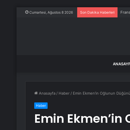
Frans
Cumartesi, Ağustos 8 2026
Son Dakika Haberleri
ANASAY
Anasayfa
/
Haber
/
Emin Ekmen’in Oğlunun Düğünü D
Haber
Emin Ekmen’in