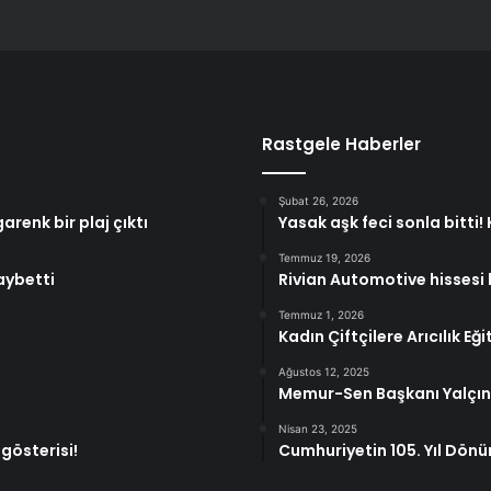
Rastgele Haberler
Şubat 26, 2026
arenk bir plaj çıktı
Yasak aşk feci sonla bitti
Temmuz 19, 2026
aybetti
Rivian Automotive hisses
Temmuz 1, 2026
Kadın Çiftçilere Arıcılık Eği
Ağustos 12, 2025
Memur-Sen Başkanı Yalçın:
Nisan 23, 2025
gösterisi!
Cumhuriyetin 105. Yıl Dö