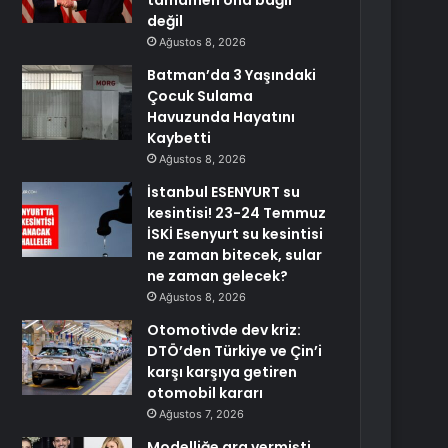
tamamen ona bağlı
değil
Ağustos 8, 2026
Batman’da 3 Yaşındaki
Çocuk Sulama
Havuzunda Hayatını
Kaybetti
Ağustos 8, 2026
İstanbul ESENYURT su
kesintisi! 23-24 Temmuz
İSKİ Esenyurt su kesintisi
ne zaman bitecek, sular
ne zaman gelecek?
Ağustos 8, 2026
Otomotivde dev kriz:
DTÖ’den Türkiye ve Çin’i
karşı karşıya getiren
otomobil kararı
Ağustos 7, 2026
Modelliğe ara vermişti,