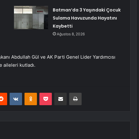
Batman’da 3 Yaşındaki Çocuk
Sulama Havuzunda Hayatını
Kaybetti
Ağustos 8, 2026
anı Abdullah Gül ve AK Parti Genel Lider Yardımcısı
 aileleri kutladı.
erest
Reddit
VKontakte
Odnoklassniki
Pocket
E-Posta ile paylaş
Yazdır