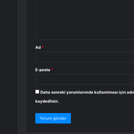
r
u
m
*
Ad
*
E-posta
*
Daha sonraki yorumlarımda kullanılması için adı
kaydedilsin.