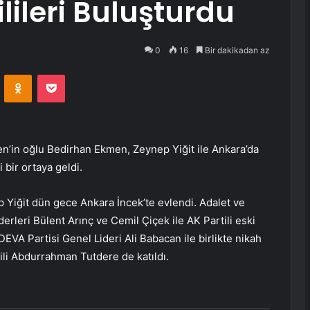
lileri Buluşturdu
0
16
Bir dakikadan az
VKontakte
Odnoklassniki
Pocket
n’in oğlu Bedirhan Ekmen, Zeynep Yiğit ile Ankara’da
bir ortaya geldi.
Yiğit dün gece Ankara İncek’te evlendi. Adalet ve
rleri Bülent Arınç ve Cemil Çiçek ile AK Partili eski
A Partisi Genel Lideri Ali Babacan ile birlikte nikah
ili Abdurrahman Tutdere de katıldı.