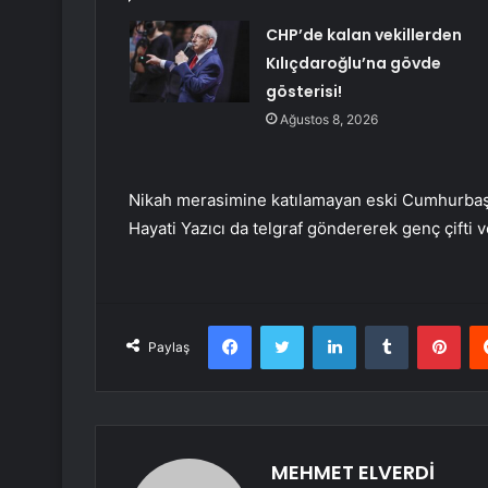
CHP’de kalan vekillerden
Kılıçdaroğlu’na gövde
gösterisi!
Ağustos 8, 2026
Nikah merasimine katılamayan eski Cumhurbaşk
Hayati Yazıcı da telgraf göndererek genç çifti ve
Facebook
Twitter
LinkedIn
Tumblr
Pint
Paylaş
MEHMET ELVERDİ