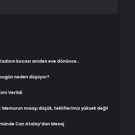
! Kadının kocası aniden eve dönünce…
i bugün neden düşüyor?
timi Verildi
 Memurun maaşı düşük, tekliflerimiz yüksek değil
nümünde Can Atalay’dan Mesaj