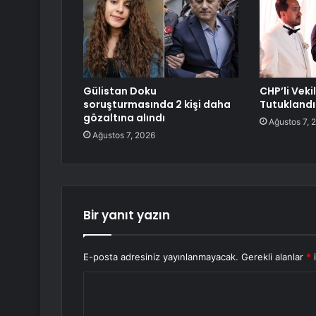
Gülistan Doku
CHP’li Veki
soruşturmasında 2 kişi daha
Tutuklandı
gözaltına alındı
Ağustos 7, 
Ağustos 7, 2026
Bir yanıt yazın
E-posta adresiniz yayınlanmayacak.
Gerekli alanlar
*
i
Y
o