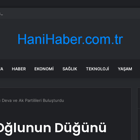
a’daki yangınlarda 4 itfaiye eri hayatını kaybetti
FA
HABER
EKONOMI
SAĞLIK
TEKNOLOJI
YAŞAM
eva ve Ak Partilileri Buluşturdu
 Oğlunun Düğünü