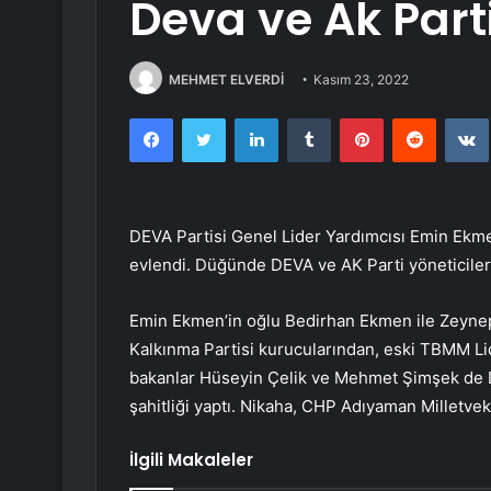
Deva ve Ak Parti
MEHMET ELVERDİ
Kasım 23, 2022
Facebook
Twitter
LinkedIn
Tumblr
Pinterest
Reddit
DEVA Partisi Genel Lider Yardımcısı Emin Ekme
evlendi. Düğünde DEVA ve AK Parti yöneticileri 
Emin Ekmen’in oğlu Bedirhan Ekmen ile Zeynep 
Kalkınma Partisi kurucularından, eski TBMM Lide
bakanlar Hüseyin Çelik ve Mehmet Şimşek de DEV
şahitliği yaptı. Nikaha, CHP Adıyaman Milletvek
İlgili Makaleler