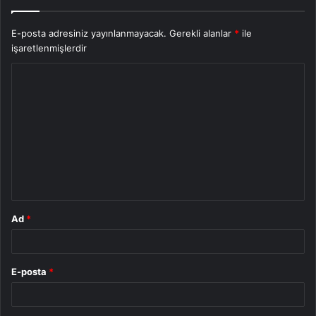
E-posta adresiniz yayınlanmayacak.
Gerekli alanlar
*
ile
işaretlenmişlerdir
Y
o
r
u
m
*
Ad
*
E-posta
*