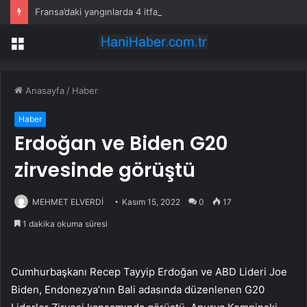
Fransa’daki yangınlarda 4 itfaiye eri hayatını kaybetti
Menü
Anasayfa
/
Haber
Haber
Erdoğan ve Biden G20
zirvesinde görüştü
MEHMET ELVERDİ
Kasım 15, 2022
0
17
1 dakika okuma süresi
Cumhurbaşkanı Recep Tayyip Erdoğan ve ABD Lideri Joe
Biden, Endonezya’nın Bali adasında düzenlenen G20