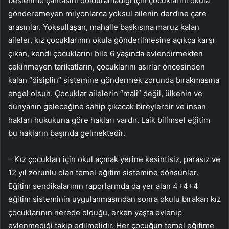
beslenme çantasını dolduramadığı için çocuklarını okula
gönderemeyen milyonlarca yoksul ailenin derdine çare
arasınlar. Yoksullaşan, mahalle baskısına maruz kalan
aileler, kız çocuklarının okula gönderilmesine açıkça karşı
çıkan, kendi çocuklarını bile 6 yaşında evlendirmekten
çekinmeyen tarikatların, çocuklarını asırlar öncesinden
kalan “disiplin” sistemine göndermek zorunda bırakmasına
engel olsun. Çocuklar ailelerin “mali” değil, ülkenin ve
dünyanın geleceğine sahip çıkacak bireylerdir ve insan
hakları hukukuna göre hakları vardır. Laik bilimsel eğitim
bu hakların başında gelmektedir.
– Kız çocukları için okul açmak yerine kesintisiz, parasız ve
12 yıl zorunlu olan temel eğitim sistemine dönsünler.
Eğitim sendikalarının raporlarında da yer alan 4+4+4
eğitim sisteminin uygulanmasından sonra okulu bırakan kız
çocuklarının nerede olduğu, erken yaşta evlenip
evlenmediği takip edilmelidir. Her çocuğun temel eğitime