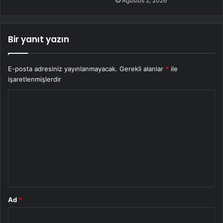
Ağustos 2, 2026
Bir yanıt yazın
E-posta adresiniz yayınlanmayacak.
Gerekli alanlar
*
ile
işaretlenmişlerdir
Y
o
r
u
m
*
Ad
*