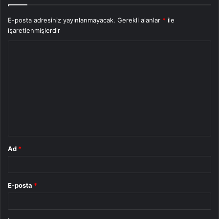
E-posta adresiniz yayınlanmayacak.
Gerekli alanlar
*
ile
işaretlenmişlerdir
Y
o
r
u
m
*
Ad
*
E-posta
*