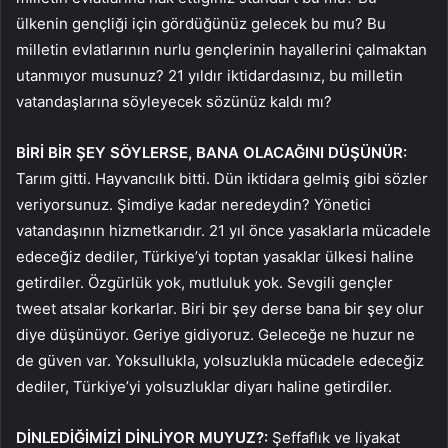
ülkenin gençliği için gördüğünüz gelecek bu mu? Bu
milletin evlatlarının nurlu gençlerinin hayallerini çalmaktan
utanmıyor musunuz? 21 yıldır iktidardasınız, bu milletin
vatandaşlarına söyleyecek sözünüz kaldı mı?
BİRİ BİR ŞEY SÖYLERSE, BANA OLACAĞINI DÜŞÜNÜR:
Tarım gitti. Hayvancılık bitti. Dün iktidara gelmiş gibi sözler
veriyorsunuz. Şimdiye kadar neredeydin? Yönetici
vatandaşının hizmetkarıdır. 21 yıl önce yasaklarla mücadele
edeceğiz dediler, Türkiye’yi toptan yasaklar ülkesi haline
getirdiler. Özgürlük yok, mutluluk yok. Sevgili gençler
tweet atsalar korkarlar. Biri bir şey derse bana bir şey olur
diye düşünüyor. Geriye gidiyoruz. Geleceğe ne huzur ne
de güven var. Yoksullukla, yolsuzlukla mücadele edeceğiz
dediler, Türkiye’yi yolsuzluklar diyarı haline getirdiler.
DİNLEDİĞİMİZİ DİNLİYOR MUYUZ?:
Şeffaflık ve liyakat