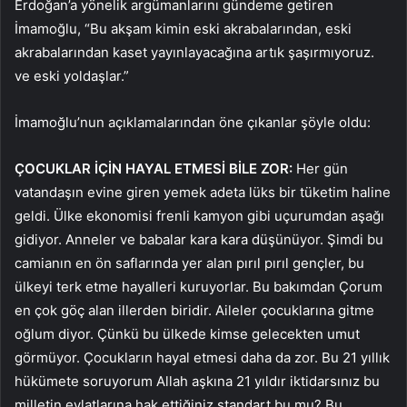
Erdoğan’a yönelik argümanlarını gündeme getiren
İmamoğlu, “Bu akşam kimin eski akrabalarından, eski
akrabalarından kaset yayınlayacağına artık şaşırmıyoruz.
ve eski yoldaşlar.”
İmamoğlu’nun açıklamalarından öne çıkanlar şöyle oldu:
ÇOCUKLAR İÇİN HAYAL ETMESİ BİLE ZOR:
Her gün
vatandaşın evine giren yemek adeta lüks bir tüketim haline
geldi. Ülke ekonomisi frenli kamyon gibi uçurumdan aşağı
gidiyor. Anneler ve babalar kara kara düşünüyor. Şimdi bu
camianın en ön saflarında yer alan pırıl pırıl gençler, bu
ülkeyi terk etme hayalleri kuruyorlar. Bu bakımdan Çorum
en çok göç alan illerden biridir. Aileler çocuklarına gitme
oğlum diyor. Çünkü bu ülkede kimse gelecekten umut
görmüyor. Çocukların hayal etmesi daha da zor. Bu 21 yıllık
hükümete soruyorum Allah aşkına 21 yıldır iktidarsınız bu
milletin evlatlarına hak ettiğiniz standart bu mu? Bu