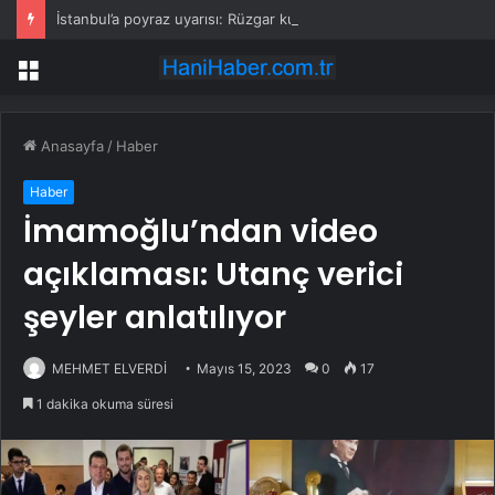
İstanbul’a poyraz uyarısı: Rüzgar kuvvetlenecek!
Menü
Anasayfa
/
Haber
Haber
İmamoğlu’ndan video
açıklaması: Utanç verici
şeyler anlatılıyor
MEHMET ELVERDİ
Mayıs 15, 2023
0
17
1 dakika okuma süresi