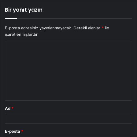
Bir yanıt yazın
E-posta adresiniz yayınlanmayacak.
Gerekli alanlar
*
ile
işaretlenmişlerdir
Y
o
r
u
m
*
Ad
*
E-posta
*