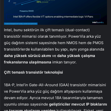
Intel, bunu sektörün ilk çift temaslı (dual-contact)
transistör mimarisi olarak tanımlıyor. PowerVia arka yüz
güç dağıtım sistemi sayesinde hem NMOS hem de PMOS
transistörlerde kullanılabilen bu yapı, aynı yonga alanında
daha yüksek sürücü akımı
ve
daha yüksek çalışma
frekanslarına ulaşılmasına
imkan tanıyor.
Çift temaslı transistör teknolojisi
18A-P, Intel’in Gate-All-Around (GAA) transistör mimarisini
ve PowerVia arka yüz güç dağıtım altyapısını kullanmaya
devam ediyor. Ayrıca mevcut 18A tasarımlarıyla tamamen
uyumlu olması sayesinde
geliştiriciler mevcut IP bloklarını
ve
tasarım akışlarını yeniden
kullanabilecek. Şirket, yeni