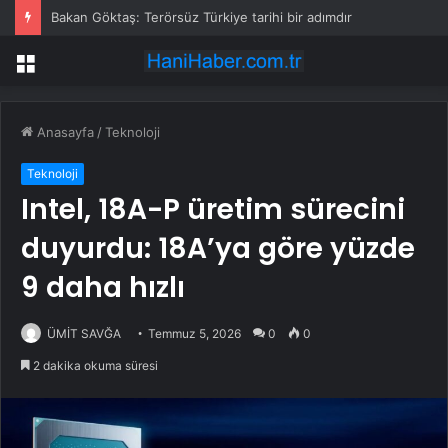
Bakan Göktaş: Terörsüz Türkiye tarihi bir adımdır
Menü
Anasayfa
/
Teknoloji
Teknoloji
Intel, 18A-P üretim sürecini
duyurdu: 18A’ya göre yüzde
9 daha hızlı
ÜMİT SAVĞA
Temmuz 5, 2026
0
0
2 dakika okuma süresi