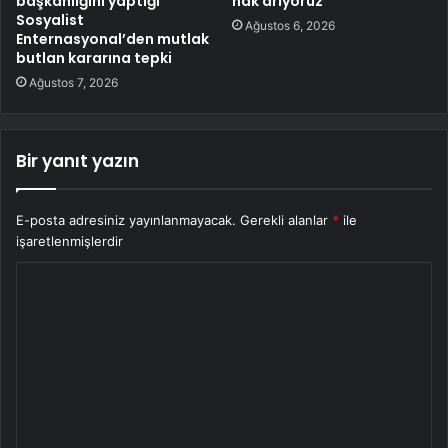
başkanlığını yaptığı
hak arıyoruz
Sosyalist
Ağustos 6, 2026
Enternasyonal’den mutlak
butlan kararına tepki
Ağustos 7, 2026
Bir yanıt yazın
E-posta adresiniz yayınlanmayacak.
Gerekli alanlar
*
ile
işaretlenmişlerdir
Y
o
r
u
m
*