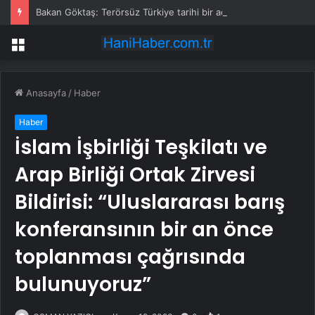
Bakan Göktaş: Terörsüz Türkiye tarihi bir adımdır
Menü
Anasayfa
/
Haber
Haber
İslam İşbirliği Teşkilatı ve
Arap Birliği Ortak Zirvesi
Bildirisi: “Uluslararası barış
konferansının bir an önce
toplanması çağrısında
bulunuyoruz”