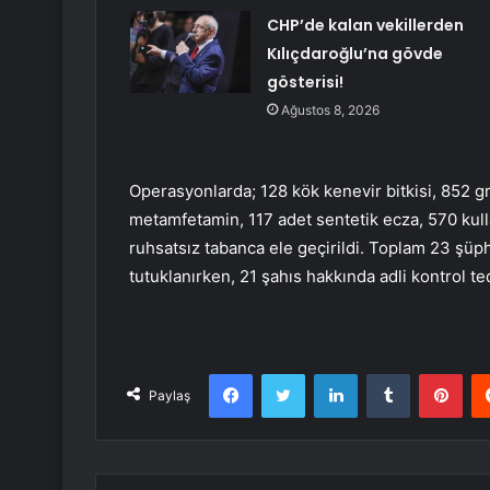
CHP’de kalan vekillerden
Kılıçdaroğlu’na gövde
gösterisi!
Ağustos 8, 2026
Operasyonlarda; 128 kök kenevir bitkisi, 852 g
metamfetamin, 117 adet sentetik ecza, 570 kull
ruhsatsız tabanca ele geçirildi. Toplam 23 şüphe
tutuklanırken, 21 şahıs hakkında adli kontrol t
Facebook
Twitter
LinkedIn
Tumblr
Pint
Paylaş