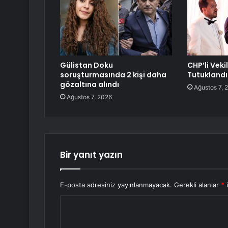
Gülistan Doku
CHP’li Veki
soruşturmasında 2 kişi daha
Tutuklandı
gözaltına alındı
Ağustos 7, 
Ağustos 7, 2026
Bir yanıt yazın
E-posta adresiniz yayınlanmayacak.
Gerekli alanlar
*
i
Y
o