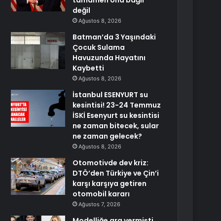
tamamen ona bağlı
değil
Ağustos 8, 2026
Batman’da 3 Yaşındaki
Çocuk Sulama
Havuzunda Hayatını
Kaybetti
Ağustos 8, 2026
İstanbul ESENYURT su
kesintisi! 23-24 Temmuz
İSKİ Esenyurt su kesintisi
ne zaman bitecek, sular
ne zaman gelecek?
Ağustos 8, 2026
Otomotivde dev kriz:
DTÖ’den Türkiye ve Çin’i
karşı karşıya getiren
otomobil kararı
Ağustos 7, 2026
Modelliğe ara vermişti,