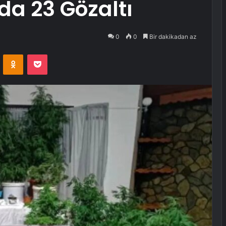
a 23 Gözaltı
0
0
Bir dakikadan az
VKontakte
Odnoklassniki
Pocket