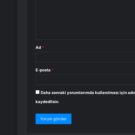
r
u
m
*
Ad
*
E-posta
*
Daha sonraki yorumlarımda kullanılması için adı
kaydedilsin.