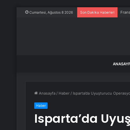
Frans
Cumartesi, Ağustos 8 2026
Son Dakika Haberleri
ANASAY
Anasayfa
/
Haber
/
Isparta’da Uyuşturucu Operasyo
Haber
Isparta’da Uyu