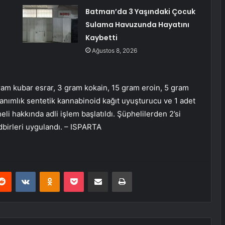
Batman’da 3 Yaşındaki Çocuk
Sulama Havuzunda Hayatını
Kaybetti
Ağustos 8, 2026
ram kubar esrar, 3 gram kokain, 15 gram eroin, 5 gram
anımlık sentetik kannabinoid kağıt uyuşturucu ve 1 adet
li hakkında adli işlem başlatıldı. Şüphelilerden 2’si
edbirleri uygulandı. – ISPARTA
erest
Reddit
VKontakte
Odnoklassniki
Pocket
E-Posta ile paylaş
Yazdır