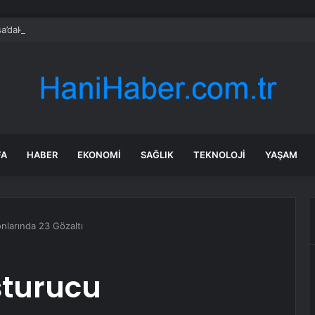
a’daki yangınlarda 4 itfaiye eri hayatını kaybetti
FA
HABER
EKONOMI
SAĞLIK
TEKNOLOJI
YAŞAM
nlarında 23 Gözaltı
şturucu