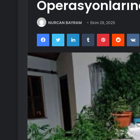
Operasyonlarınd
NURCAN BAYRAM
Ekim 29, 2025
Facebook
Twitter
LinkedIn
Tumblr
Pinterest
Reddit