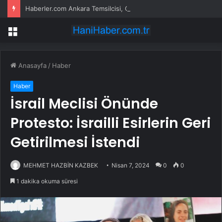
Haberler.com Ankara Temsilcisi, CHP Genel Merkezi’nde! İşte son durum
Menü
Anasayfa
/
Haber
Haber
İsrail Meclisi Önünde
Protesto: İsrailli Esirlerin Geri
Getirilmesi İstendi
MEHMET HAZBİN KAZBEK
Nisan 7, 2024
0
0
1 dakika okuma süresi