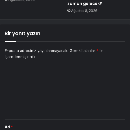
zaman gelecek?
Ağustos 8, 2026
Bir yanıt yazın
E-posta adresiniz yayınlanmayacak.
Gerekli alanlar
*
ile
işaretlenmişlerdir
Y
o
r
u
m
*
Ad
*