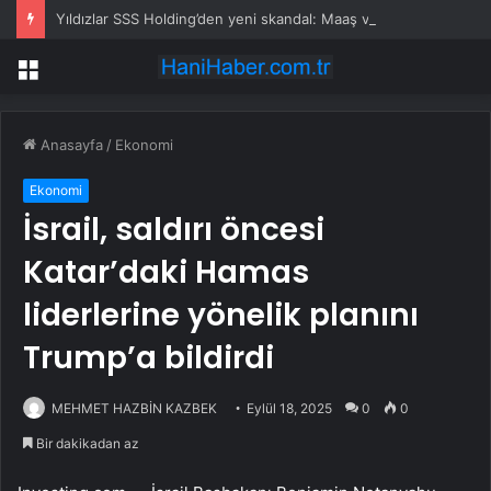
Yıldızlar SSS Holding’den yeni skandal: Maaş vermiyor tazminat istiyor
Menü
Anasayfa
/
Ekonomi
Ekonomi
İsrail, saldırı öncesi
Katar’daki Hamas
liderlerine yönelik planını
Trump’a bildirdi
MEHMET HAZBİN KAZBEK
Eylül 18, 2025
0
0
Bir dakikadan az