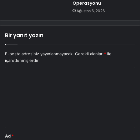
Operasyonu
Ağustos 6, 2026
Bir yanıt yazın
E-posta adresiniz yayınlanmayacak.
Gerekli alanlar
*
ile
işaretlenmişlerdir
Y
o
r
u
m
*
Ad
*