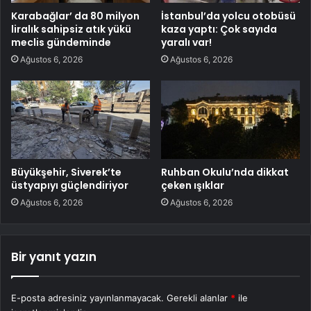
Karabağlar’ da 80 milyon
İstanbul’da yolcu otobüsü
liralık sahipsiz atık yükü
kaza yaptı: Çok sayıda
meclis gündeminde
yaralı var!
Ağustos 6, 2026
Ağustos 6, 2026
Büyükşehir, Siverek’te
Ruhban Okulu’nda dikkat
üstyapıyı güçlendiriyor
çeken ışıklar
Ağustos 6, 2026
Ağustos 6, 2026
Bir yanıt yazın
E-posta adresiniz yayınlanmayacak.
Gerekli alanlar
*
ile