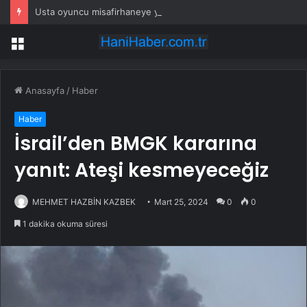
Usta oyuncu misafirhaneye yerleşti! Tarık Papuççuoğlu bir göz odada yeni hayat kurdu
Menü
Anasayfa
/
Haber
Haber
İsrail’den BMGK kararına
yanıt: Ateşi kesmeyeceğiz
MEHMET HAZBİN KAZBEK
Mart 25, 2024
0
0
1 dakika okuma süresi