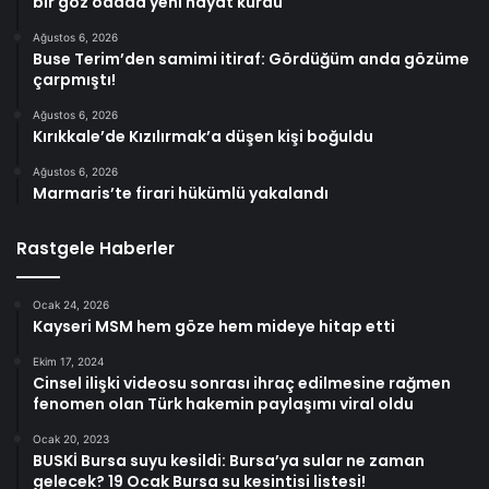
bir göz odada yeni hayat kurdu
Ağustos 6, 2026
Buse Terim’den samimi itiraf: Gördüğüm anda gözüme
çarpmıştı!
Ağustos 6, 2026
Kırıkkale’de Kızılırmak’a düşen kişi boğuldu
Ağustos 6, 2026
Marmaris’te firari hükümlü yakalandı
Rastgele Haberler
Ocak 24, 2026
Kayseri MSM hem göze hem mideye hitap etti
Ekim 17, 2024
Cinsel ilişki videosu sonrası ihraç edilmesine rağmen
fenomen olan Türk hakemin paylaşımı viral oldu
Ocak 20, 2023
BUSKİ Bursa suyu kesildi: Bursa’ya sular ne zaman
gelecek? 19 Ocak Bursa su kesintisi listesi!