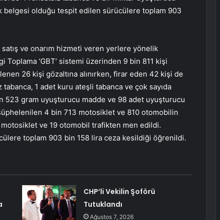
k belgesi olduğu tespit edilen sürücülere toplam 903
e satış ve onarım hizmeti veren yerlere yönelik
gi Toplama ‘GBT’ sistemi üzerinden 9 bin 811 kişi
lenen 26 kişi gözaltına alınırken, firar eden 42 kişi de
z tabanca, 1 adet kuru ateşli tabanca ve çok sayıda
rdan 523 gram uyuşturucu madde ve 98 adet uyuşturucu
 şüphelenilen 4 bin 713 motosiklet ve 810 otomobilin
 motosiklet ve 19 otomobil trafikten men edildi.
ülere toplam 903 bin 158 lira ceza kesildiği öğrenildi.
CHP’li Vekilin Şoförü
a
Tutuklandı
Ağustos 7, 2026