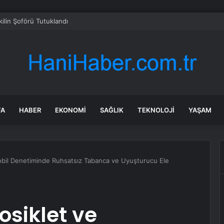
ayramı’nda Otoyolda Yoğunluk
FA
HABER
EKONOMI
SAĞLIK
TEKNOLOJI
YAŞAM
obil Denetiminde Ruhsatsız Tabanca ve Uyuşturucu Ele
osiklet ve