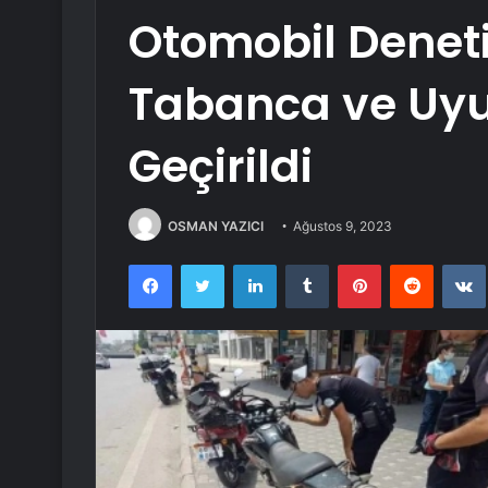
Otomobil Denet
Tabanca ve Uyu
Geçirildi
OSMAN YAZICI
Ağustos 9, 2023
Facebook
Twitter
LinkedIn
Tumblr
Pinterest
Reddit