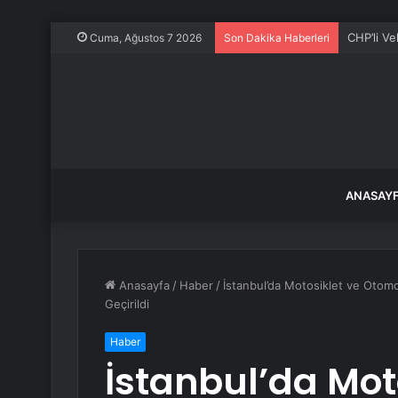
Kurban B
Cuma, Ağustos 7 2026
Son Dakika Haberleri
ANASAY
Anasayfa
/
Haber
/
İstanbul’da Motosiklet ve Otom
Geçirildi
Haber
İstanbul’da Mot