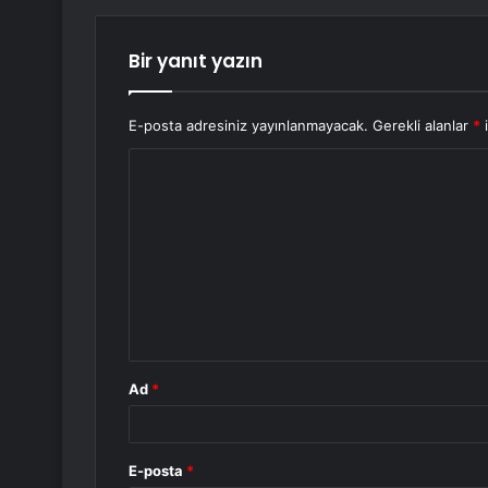
Bir yanıt yazın
E-posta adresiniz yayınlanmayacak.
Gerekli alanlar
*
i
Y
o
r
u
m
*
Ad
*
E-posta
*