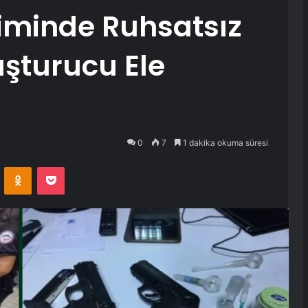
iminde Ruhsatsız
şturucu Ele
0
7
1 dakika okuma süresi
VKontakte
Odnoklassniki
Pocket