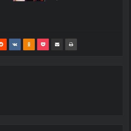
erest
Reddit
VKontakte
Odnoklassniki
Pocket
E-Posta ile paylaş
Yazdır