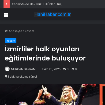
Otomotivde dev kriz: DTÖ’den Türkiye ve Çin’i karşı karşıya getiren otomobil kararı
Menü
Anasayfa
/
Yaşam
Yaşam
İzmirliler halk oyunları
eğitimlerinde buluşuyor
NURCAN BAYRAM
Ekim 26, 2025
0
0
1 dakika okuma süresi