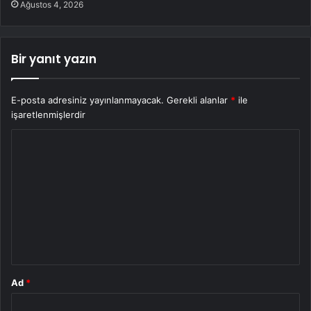
Ağustos 4, 2026
Bir yanıt yazın
E-posta adresiniz yayınlanmayacak.
Gerekli alanlar
*
ile
işaretlenmişlerdir
Y
o
r
u
m
*
Ad
*