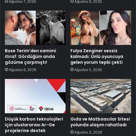
Ağustos 7, 2026
Ağustos 6, 2026
Buse Terim’den samimi
Fulya Zenginer sessiz
itiraf: Gördüğüm anda
kalmadı: Ünlü oyuncuya
gözüme çarpmıştı!
gelen yorum tepki çekti
Ağustos 6, 2026
Ağustos 5, 2026
Düşük karbon teknolojileri
Gıda ve Matbaacılar Sitesi
için uluslararası Ar-Ge
yolunda ulaşım rahatladı
projelerine destek
Ağustos 3, 2026