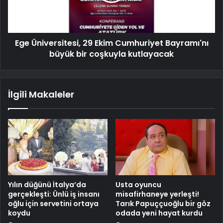
Ege Üniversitesi, 29 Ekim Cumhuriyet Bayramı'nı
büyük bir coşkuyla kutlayacak
İlgili Makaleler
Yılın düğünü İtalya’da
Usta oyuncu
gerçekleşti: Ünlü iş insanı
misafirhaneye yerleşti!
oğlu için servetini ortaya
Tarık Papuççuoğlu bir göz
koydu
odada yeni hayat kurdu