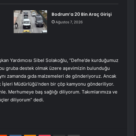
Bodrum’a 20 Bin Araç Girişi
Ağustos 7, 2026
Başkan Yardımcısı Sibel Solakoğlu, “Defne’de kurduğumuz
di bu gruba destek olmak üzere aşevimizin bulunduğu
. Aynı zamanda gıda malzemeleri de gönderiyoruz. Ancak
 İşleri Müdürlüğü’nden bir çöp kamyonu gönderiliyor.
rimle. Merhumeye baş sağlığı diliyorum. Takımlarımıza ve
üçler diliyorum” dedi.
erest
Reddit
VKontakte
Odnoklassniki
Pocket
E-Posta ile paylaş
Yazdır