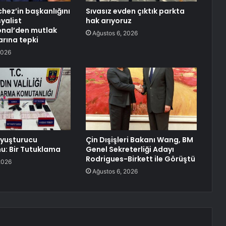
hez’in başkanlığını
Sıvasız evden çıktık parkta
yalist
hak arıyoruz
onal’den mutlak
Ağustos 6, 2026
arına tepki
2026
 Uyuşturucu
Çin Dışişleri Bakanı Wang, BM
: Bir Tutuklama
Genel Sekreterliği Adayı
Rodrigues-Birkett ile Görüştü
2026
Ağustos 6, 2026