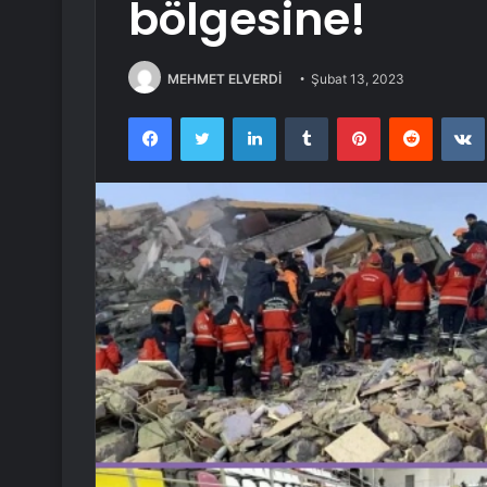
bölgesine!
MEHMET ELVERDİ
Şubat 13, 2023
Facebook
Twitter
LinkedIn
Tumblr
Pinterest
Reddit