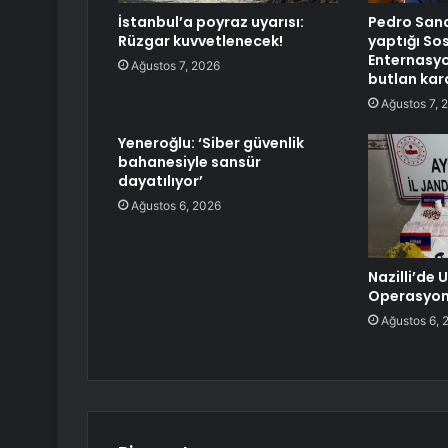
İstanbul’a poyraz uyarısı:
Pedro Sanc
Rüzgar kuvvetlenecek!
yaptığı Sos
Enternasy
Ağustos 7, 2026
butlan kar
Ağustos 7, 
Yeneroğlu: ‘Siber güvenlik
bahanesiyle sansür
dayatılıyor’
Ağustos 6, 2026
Nazilli’de
Operasyonu
Ağustos 6, 