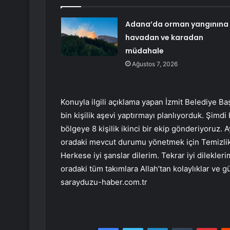
Adana’da orman yangınına
havadan ve karadan
müdahale
Ağustos 7, 2026
Konuyla ilgili açıklama yapan İzmit Belediye 
bin kişilik aşevi yaptırmayı planlıyorduk. Şim
bölgeye 8 kişilik ikinci bir ekip gönderiyoruz
oradaki mevcut durumu yönetmek için Temizlik
Herkese iyi şanslar dilerim. Tekrar iyi dilekle
oradaki tüm takımlara Allah’tan kolaylıklar ve g
sarayduzu-haber.com.tr
Facebook
Twitter
LinkedIn
Tumblr
Pint