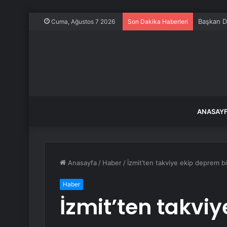
Başkan Do
Cuma, Ağustos 7 2026
Son Dakika Haberleri
ANASAY
Anasayfa
/
Haber
/
İzmit’ten takviye ekip deprem b
Haber
İzmit’ten takvi