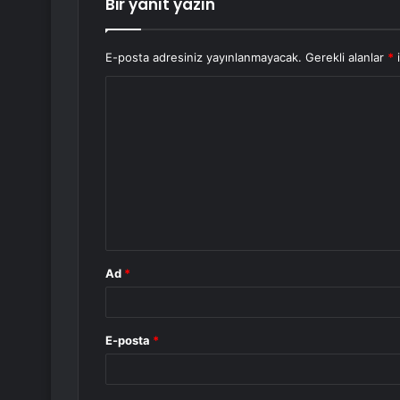
Bir yanıt yazın
E-posta adresiniz yayınlanmayacak.
Gerekli alanlar
*
i
Y
o
r
u
m
*
Ad
*
E-posta
*