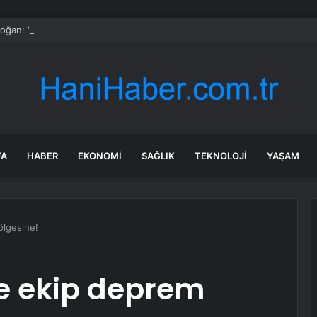
ğan: “Samsun, hızlı trenle ‘lojistik merkez’ olacak”
FA
HABER
EKONOMI
SAĞLIK
TEKNOLOJI
YAŞAM
ölgesine!
ye ekip deprem