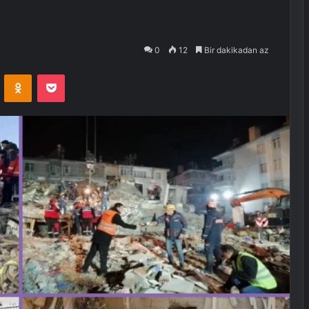
0
12
Bir dakikadan az
VKontakte
Odnoklassniki
Pocket