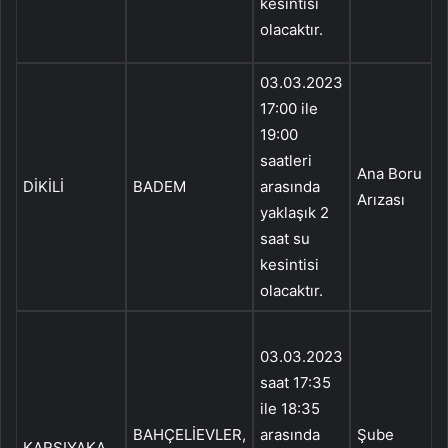
kesintisi
S
olacaktır.
Y
03.03.2023
17:00 ile
A
19:00
saatleri
Ana Boru
DİKİLİ
BADEM
arasında
Arızası
yaklaşık 2
K
saat su
O
kesintisi
olacaktır.
Ş
03.03.2023
saat 17:35
ile 18:35
A
BAHÇELİEVLER,
arasında
Şube
S
KARŞIYAKA