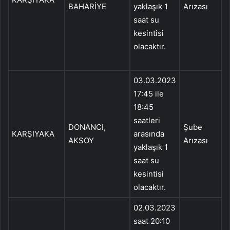
BAHARİYE
yaklaşık 1
Arızası
saat su
kesintisi
T
olacaktır.
K
K
03.03.2023
1
17:45 ile
18:45
saatleri
DONANCI,
Şube
A
KARŞIYAKA
arasında
AKSOY
Arızası
S
yaklaşık 1
Y
saat su
X
kesintisi
K
olacaktır.
02.03.2023
saat 20:10