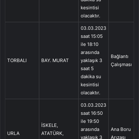
kesintisi
olacaktır.
03.03.2023
saat 15:05
ile 18:10
arasında
Bağlantı
İ
TORBALI
BAY. MURAT
yaklaşık 3
Çalışması
N
saat 5
V
dakika su
kesintisi
olacaktır.
03.03.2023
A
saat 16:50
T
ile 19:50
İSKELE,
K
arasında
Ana Boru
URLA
ATATÜRK,
yaklaşık 3
Arızası