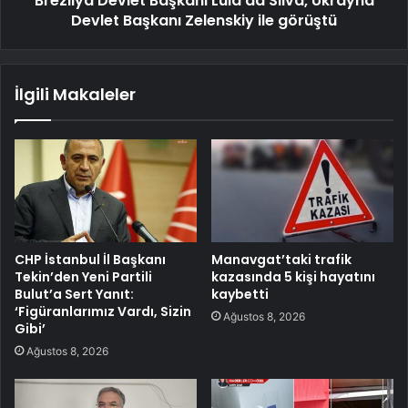
Brezilya Devlet Başkanı Lula da Silva, Ukrayna
Devlet Başkanı Zelenskiy ile görüştü
İlgili Makaleler
CHP İstanbul İl Başkanı
Manavgat’taki trafik
Tekin’den Yeni Partili
kazasında 5 kişi hayatını
Bulut’a Sert Yanıt:
kaybetti
‘Figüranlarımız Vardı, Sizin
Ağustos 8, 2026
Gibi’
Ağustos 8, 2026