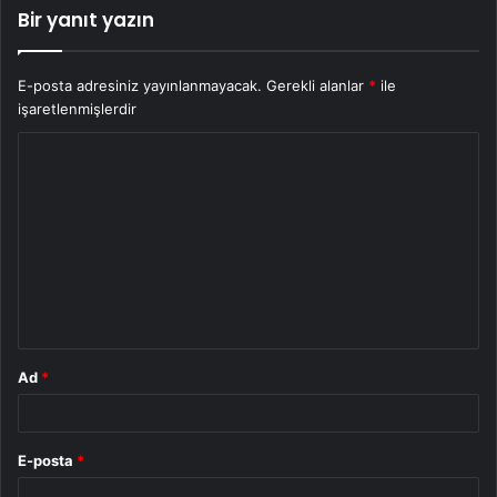
Bir yanıt yazın
E-posta adresiniz yayınlanmayacak.
Gerekli alanlar
*
ile
işaretlenmişlerdir
Y
o
r
u
m
*
Ad
*
E-posta
*