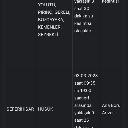
yaklaşık 8
kesintisi
YOLUTU,
saat 30
PİRİNÇ, GERELİ,
dakika su
BOZCAYAKA,
kesintisi
KEMENLER,
K
olacaktır.
SEYREKLİ
K
03.03.2023
saat 09:35
ile 19:00
1
saatleri
Y
arasında
Ana Boru
D
SEFERİHİSAR
HÜSÜK
yaklaşık 9
Arızası
saat 25
dakika su
K