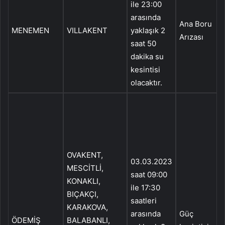
ile 23:00
arasında
Ana Boru
MENEMEN
VILLAKENT
yaklaşık 2
B
Arızası
saat 50
dakika su
kesintisi
olacaktır.
G
V
M
OVAKENT,
O
03.03.2023
MESCİTLİ,
B
saat 09:00
KONAKLI,
ile 17:30
BIÇAKÇI,
B
saatleri
KARAKOVA,
Y
arasında
Güç
ÖDEMİŞ
BALABANLI,
G