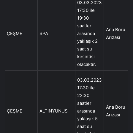
03.03.2023
3
17:30 ile
Ş
19:30
Y
saatleri
Ana Boru
ÇEŞME
SPA
arasında
C
Arızası
yaklaşık 2
saat su
A
kesintisi
S
olacaktır.
Y
3
03.03.2023
Ş
17:30 ile
Y
22:30
saatleri
Ana Boru
C
ÇEŞME
ALTINYUNUS
arasında
Arızası
yaklaşık 5
saat su
A