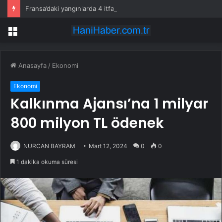
Fransa’daki yangınlarda 4 itfaiye eri hayatını kaybetti
Menü
Anasayfa
/
Ekonomi
Ekonomi
Kalkınma Ajansı’na 1 milyar
800 milyon TL ödenek
NURCAN BAYRAM
Mart 12, 2024
0
0
1 dakika okuma süresi