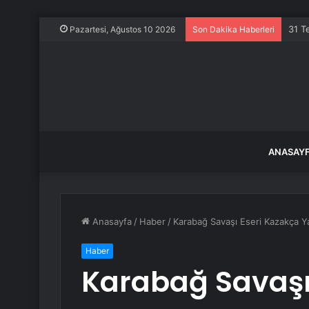
Kurb
Pazartesi, Ağustos 10 2026
Son Dakika Haberleri
ANASAY
Anasayfa
/
Haber
/
Karabağ Savaşı Eseri Kazakça Y
Haber
Karabağ Savaşı