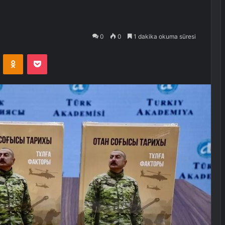
0
0
1 dakika okuma süresi
VKontakte
Odnoklassniki
Pocket