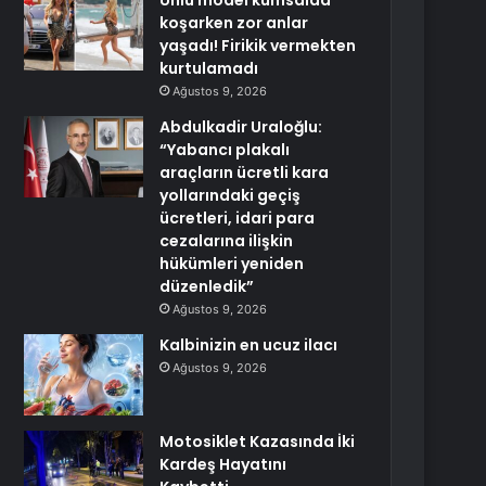
Ünlü model kumsalda
koşarken zor anlar
yaşadı! Firikik vermekten
kurtulamadı
Ağustos 9, 2026
Abdulkadir Uraloğlu:
“Yabancı plakalı
araçların ücretli kara
yollarındaki geçiş
ücretleri, idari para
cezalarına ilişkin
hükümleri yeniden
düzenledik”
Ağustos 9, 2026
Kalbinizin en ucuz ilacı
Ağustos 9, 2026
Motosiklet Kazasında İki
Kardeş Hayatını