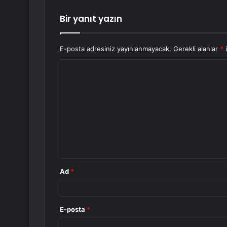
Bir yanıt yazın
E-posta adresiniz yayınlanmayacak.
Gerekli alanlar
*
i
Y
o
r
u
m
*
Ad
*
E-posta
*