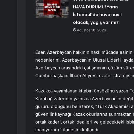
HAVA DURUMU! Yarın
İstanbul’da hava nasıl
olacak, yağış var mı?
Ağustos 10, 2026
Eser, Azerbaycan halkının haklı mücadelesinin y
nedenlerini, Azerbaycan’ın Ulusal Lideri Haydar
Azerbaycan arasındaki çatışmanın çözüm sürec
Cumhurbaşkanı İlham Aliyev’in zafer stratejisini
Kazakça yayımlanan kitabın önsözünü yazan Tü
Karabağ zaferinin yalnızca Azerbaycan’ın deği
gururu olduğunu belirterek, “Türk Akademisi a
güvenilir kaynağı Kazak okurlarına sunmaktan
ortak kaderi, ortak idealleri ve gelecekteki işb
inanıyorum.” ifadesini kullandı.