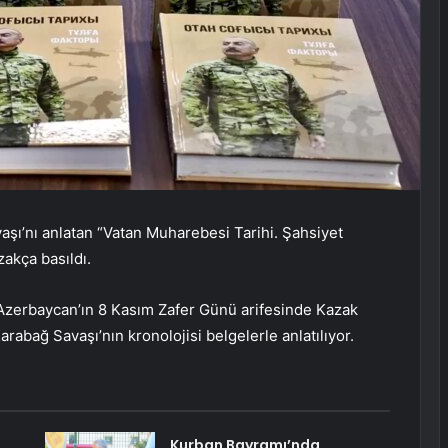
şı’nı anlatan “Vatan Muharebesi Tarihi. Şahsiyet
akça basıldı.
Azerbaycan’ın 8 Kasım Zafer Günü arifesinde Kazak
rabağ Savaşı’nın kronolojisi belgelerle anlatılıyor.
Kurban Bayramı’nda