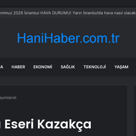
an Bayramı’nda Yaralanmalar Artıyor
FA
HABER
EKONOMI
SAĞLIK
TEKNOLOJI
YAŞAM
ayımlandı
 Eseri Kazakça