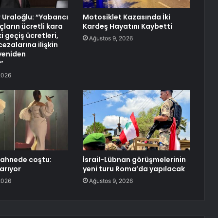
 Uraloğlu: “Yabancı
Motosiklet Kazasında İki
çların ücretli kara
Kardeş Hayatını Kaybetti
i geçiş ücretleri,
Ağustos 9, 2026
cezalarına ilişkin
yeniden
”
2026
sahnede coştu:
İsrail-Lübnan görüşmelerinin
yarıyor
yeni turu Roma’da yapılacak
2026
Ağustos 9, 2026