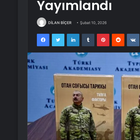
Yayımlandı
DİLAN BİÇER
Şubat 10, 2026
Facebook
Twitter
LinkedIn
Tumblr
Pinterest
Reddit