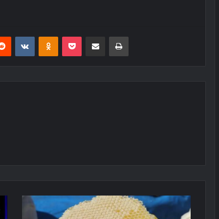
erest
Reddit
VKontakte
Odnoklassniki
Pocket
E-Posta ile paylaş
Yazdır