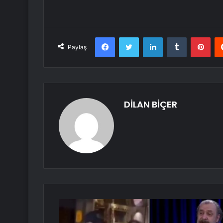
Facebook
Twitter
LinkedIn
Tumblr
Pint
Paylaş
DİLAN BİÇER