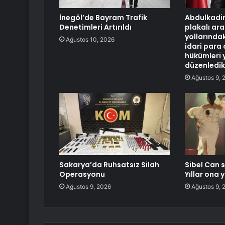
İnegöl’de Bayram Trafik
Abdulkadir
Denetimleri Artırıldı
plakalı ara
yollarındak
Ağustos 10, 2026
idari para 
hükümleri 
düzenledik
Ağustos 9, 
Sakarya’da Ruhsatsız Silah
Sibel Can 
Operasyonu
Yıllar ona 
Ağustos 9, 2026
Ağustos 9, 