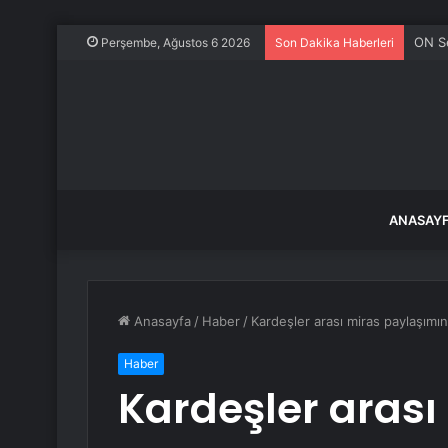
ON S
Perşembe, Ağustos 6 2026
Son Dakika Haberleri
ANASAY
Anasayfa
/
Haber
/
Kardeşler arası miras paylaşımınd
Haber
Kardeşler arası