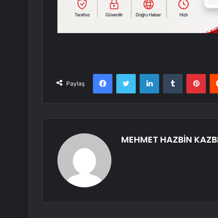
Facebook
Twitter
LinkedIn
Tumblr
Pint
Paylaş
MEHMET HAZBİN KAZB