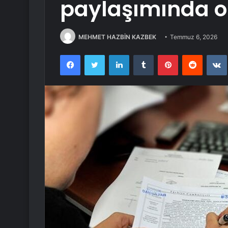
paylaşımında o ş
MEHMET HAZBİN KAZBEK
Temmuz 6, 2026
Facebook
Twitter
LinkedIn
Tumblr
Pinterest
Reddit