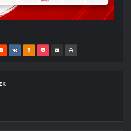
erest
Reddit
VKontakte
Odnoklassniki
Pocket
E-Posta ile paylaş
Yazdır
EK