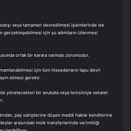
 satışı veya tamamen devredilmesi işlemlerinde ise
ın gerçekleşebilmesi için şu adımların izlenmesi
usunda ortak bir karara varması zorunludur.
mamlanabilmesi için tüm hissedarların tapu devri
tayin etmesi gerekir.
ikte yönetecekleri bir avukata veya temsilciye vekalet
r.
dından, pay sahiplerine düşen maddi haklar kendilerine
deşler arasındaki mülk transferlerinde verimliliği
yı hedefliyor.