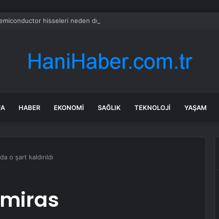
emiconductor hisseleri neden düşüyor?
FA
HABER
EKONOMI
SAĞLIK
TEKNOLOJI
YAŞAM
a o şart kaldırıldı
 miras