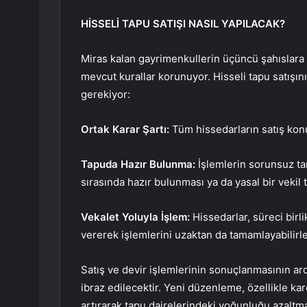
HİSSELİ TAPU SATIŞI NASIL YAPILACAK?
Miras kalan gayrimenkullerin üçüncü şahıslara
mevcut kurallar korunuyor. Hisseli tapu satışın
gerekiyor:
Ortak Karar Şartı:
Tüm hissedarların satış kon
Tapuda Hazır Bulunma:
İşlemlerin sorunsuz ta
sırasında hazır bulunması ya da yasal bir vekil 
Vekalet Yoluyla İşlem:
Hissedarlar, süreci birl
vererek işlemlerini uzaktan da tamamlayabilirle
Satış ve devir işlemlerinin sonuçlanmasının ar
ibraz edilecektir. Yeni düzenleme, özellikle kar
artırarak tapu dairelerindeki yoğunluğu azaltma