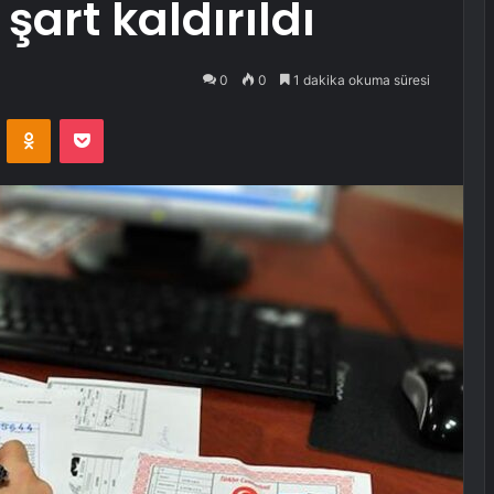
art kaldırıldı
0
0
1 dakika okuma süresi
VKontakte
Odnoklassniki
Pocket