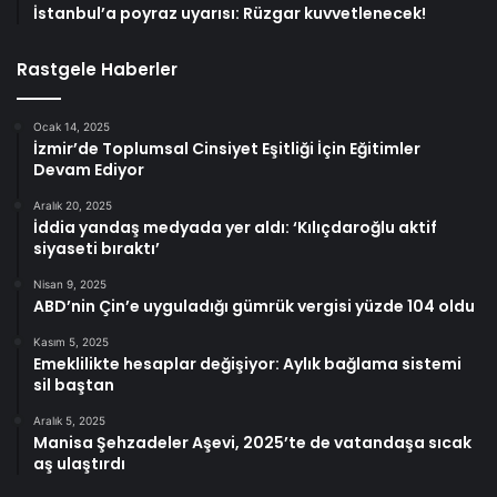
İstanbul’a poyraz uyarısı: Rüzgar kuvvetlenecek!
Rastgele Haberler
Ocak 14, 2025
İzmir’de Toplumsal Cinsiyet Eşitliği İçin Eğitimler
Devam Ediyor
Aralık 20, 2025
İddia yandaş medyada yer aldı: ‘Kılıçdaroğlu aktif
siyaseti bıraktı’
Nisan 9, 2025
ABD’nin Çin’e uyguladığı gümrük vergisi yüzde 104 oldu
Kasım 5, 2025
Emeklilikte hesaplar değişiyor: Aylık bağlama sistemi
sil baştan
Aralık 5, 2025
Manisa Şehzadeler Aşevi, 2025’te de vatandaşa sıcak
aş ulaştırdı