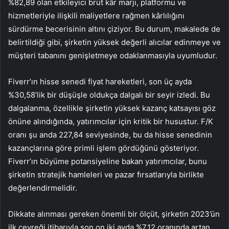
%82,89 olan etkileyici brüt kâr marjı, platformu ve
hizmetleriyle ilişkili maliyetlere rağmen kârlılığını
sürdürme becerisinin altını çiziyor. Bu durum, makalede de
belirtildiği gibi, şirketin yüksek değerli alıcılar edinmeye ve
müşteri tabanını genişletmeye odaklanmasıyla uyumludur.
Fiverr’ın hisse senedi fiyat hareketleri, son üç ayda
%30,58’lik bir düşüşle oldukça dalgalı bir seyir izledi. Bu
dalgalanma, özellikle şirketin yüksek kazanç katsayısı göz
önüne alındığında, yatırımcılar için kritik bir husustur. F/K
oranı şu anda 227,84 seviyesinde, bu da hisse senedinin
kazançlarına göre primli işlem gördüğünü gösteriyor.
Fiverr’ın büyüme potansiyeline bakan yatırımcılar, bunu
şirketin stratejik hamleleri ve pazar fırsatlarıyla birlikte
değerlendirmelidir.
Dikkate alınması gereken önemli bir ölçüt, şirketin 2023’ün
ilk çeyreği itibarıyla son on iki ayda %7,12 oranında artan