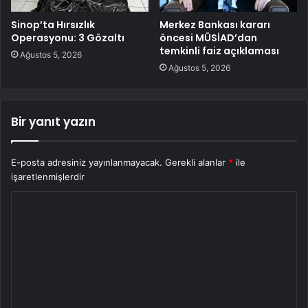
Sinop’ta Hırsızlık
Merkez Bankası kararı
Operasyonu: 3 Gözaltı
öncesi MÜSİAD’dan
temkinli faiz açıklaması
Ağustos 5, 2026
Ağustos 5, 2026
Bir yanıt yazın
E-posta adresiniz yayınlanmayacak.
Gerekli alanlar
*
ile
işaretlenmişlerdir
Y
o
r
u
m
*