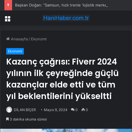
Başkan Doğan: “Samsun, hızlı trenle ‘lojistik merkez’ olacak”
Menü
Anasayfa
/
Ekonomi
Ekonomi
Kazanç çağrısı: Fiverr 2024
yılının ilk çeyreğinde güçlü
kazançlar elde etti ve tüm
yıl beklentilerini yükseltti
DİLAN BİÇER
Mayıs 9, 2024
0
0
3 dakika okuma süresi