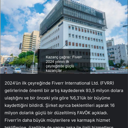
2024’ün ilk çeyreğinde Fiverr International Ltd. (FVRR)
gelirlerinde önemli bir artış kaydederek 93,5 milyon dolara
ulaştığını ve bir önceki yıla göre %6,3’lük bir büyüme
kaydettiğini bildirdi. Şirket ayrıca beklentileri aşarak 16
milyon dolarlık güçlü bir düzeltilmiş FAVÖK açıkladı.
Fiverr’in daha büyük müşterilere ve karmaşık hizmet
tekliflerine, özellikle de yapay zeka ile ilgili hizmetlere