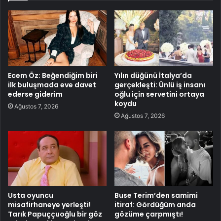
Ecem Öz: Beğendiğim biri
Yılın düğünü İtalya’da
ilk buluşmada eve davet
gerçekleşti: Ünlü iş insanı
ederse giderim
oğlu için servetini ortaya
koydu
Ağustos 7, 2026
Ağustos 7, 2026
Usta oyuncu
Buse Terim’den samimi
misafirhaneye yerleşti!
itiraf: Gördüğüm anda
Tarık Papuççuoğlu bir göz
gözüme çarpmıştı!