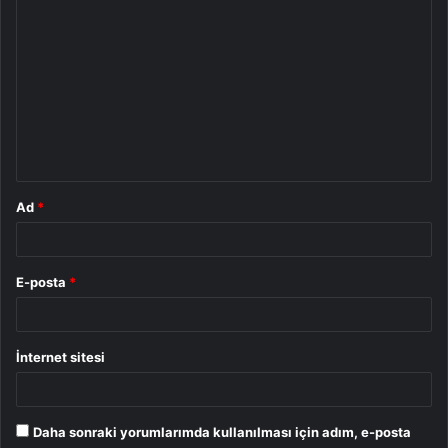
Y
o
r
u
m
*
Ad
*
E-posta
*
İnternet sitesi
Daha sonraki yorumlarımda kullanılması için adım, e-posta