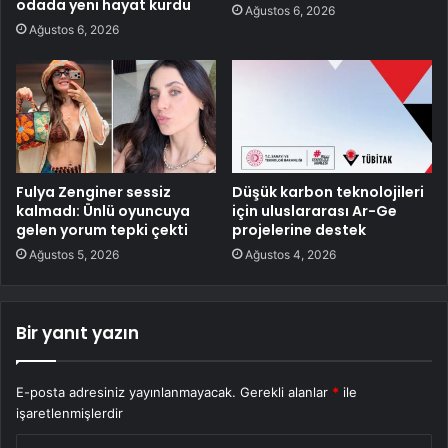
odada yeni hayat kurdu
Ağustos 6, 2026
Ağustos 6, 2026
Fulya Zenginer sessiz
Düşük karbon teknolojileri
kalmadı: Ünlü oyuncuya
için uluslararası Ar-Ge
gelen yorum tepki çekti
projelerine destek
Ağustos 5, 2026
Ağustos 4, 2026
Bir yanıt yazın
E-posta adresiniz yayınlanmayacak.
Gerekli alanlar
*
ile
işaretlenmişlerdir