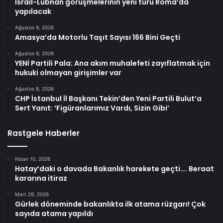
İsrail-Lübnan görüşmelerinin yeni turu Roma’da
yapılacak
Ağustos 9, 2026
Amasya’da Motorlu Taşıt Sayısı 166 Bini Geçti
Ağustos 9, 2026
YENİ Partili Pala: Ana akım muhalefeti zayıflatmak için
hukuki olmayan girişimler var
Ağustos 8, 2026
CHP İstanbul İl Başkanı Tekin’den Yeni Partili Bulut’a
Sert Yanıt: ‘Figüranlarımız Vardı, Sizin Gibi’
Rastgele Haberler
Nisan 10, 2026
Hatay’daki o davada Bakanlık harekete geçti…. Beraat
kararına itiraz
Mart 29, 2026
Gürlek döneminde bakanlıkta ilk atama rüzgarı! Çok
sayıda atama yapıldı