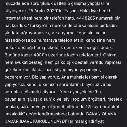
mücadelede sorumluluk üstlenip çalışma yaptıklarını
söyleyerek, “5 Aralık 2020’de ‘Yaşam-Hak’ diye hem bir
internet sitesi hem bir telefon hattı, 4448285 numaralı bir
hat kurduk. ‘Türkiye’nin neresinde olursa olsun bir kadın
şiddete uğruyorsa ve çare arıyorsa, kendisini yalnız
hissediyorsa bu numaraya telefon etsin, kendisine hem
hukuk desteği hem psikolojik destek vereceğiz’ dedik.
Bugüne kadar 400’ün üzerinde kadın telefon etti. Onlara
hem avukat desteği hem psikolojik destek verildi. Yapması
gereken kim, iktidar partisi yapmıyor, yapamıyor,
beceremiyor. Biz yapıyoruz, Ana muhalefet partisi olarak
yapıyoruz. Kendi ülkemizin sorunlarını biliyoruz ve bu
sorunları çözmek istiyoruz. Yine aynı şekilde ‘bu
bayanların işi, aşı olsun’ diye, sivil toplum örgütleri, meslek
odaları, barolar ve yerel yönetimlerle de 125 ayrı protokol
imzaladık” değerlendirmesinde bulundu.’BAKAN OLANA
KADAR İDARE KURULUNDAYDI’Tarımsal girdi fiyat