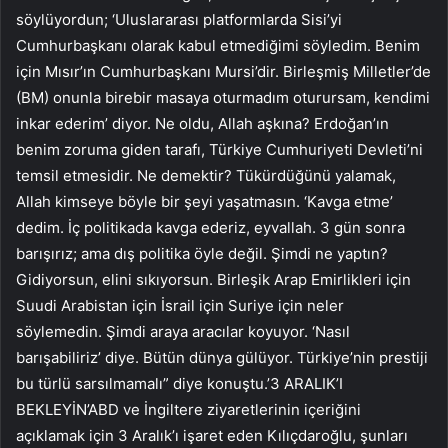
söylüyordun; ‘Uluslararası platformlarda Sisi’yi
Cumhurbaşkanı olarak kabul etmediğimi söyledim. Benim
için Mısır’ın Cumhurbaşkanı Mursi’dir. Birleşmiş Milletler’de
(BM) onunla birebir masaya oturmadım oturursam, kendimi
inkar ederim’ diyor. Ne oldu, Allah aşkına? Erdoğan’ın
benim zoruma giden tarafı, Türkiye Cumhuriyeti Devleti’ni
temsil etmesidir. Ne demektir? Tükürdüğünü yalamak,
Allah kimseye böyle bir şeyi yaşatmasın. ‘Kavga etme’
dedim. İç politikada kavga ederiz, eyvallah. 3 gün sonra
barışırız; ama dış politika öyle değil. Şimdi ne yaptın?
Gidiyorsun, elini sıkıyorsun. Birleşik Arap Emirlikleri için
Suudi Arabistan için İsrail için Suriye için neler
söylemedin. Şimdi araya aracılar koyuyor. ‘Nasıl
barışabiliriz’ diye. Bütün dünya gülüyor. Türkiye’nin prestiji
bu türlü sarsılmamalı” diye konuştu.’3 ARALIK’I
BEKLEYİN’ABD ve İngiltere ziyaretlerinin içeriğini
açıklamak için 3 Aralık’ı işaret eden Kılıçdaroğlu, şunları