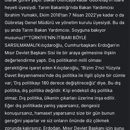
heyeti üyesiydi. Tarım Bakanlığı’nda Bakan Yardımcısı
İbrahim Yumaklı, Ekim 2016’tan 7 Nisan 2022’ye kadar o da
Gübretaş Genel Müdürü ve yönetim kurulu üyesiydi. Bu da
şu anda Tarım Bakan Yardımcısı. Soyguna bakıyor
musunuz?”‘TÜRKİYE’NİN İTİBARI BÖYLE
SARSILMAMALI’Kılıçdaroğlu, Cumhurbaşkanı Erdoğan’ın
Mısır Devlet Başkanı Sisi ile bir araya gelmesine ilişkin
değerlendirme yaptı. Dış politikanın milli olması
gerektiğine işaret eden Kılıçdaroğlu, “Bizim 2’nci Yüzyıla
Davet Beyannamesi’nde dış politika ile ilgili şöyle bir cümle
var; ‘Dış politikayı 180 derece değiştireceğiz’ diye. Bu dış
politika, dış politika değildir. Kişi endeksli dış politika
olmaz. Dış politika, ülkenin çıkarları üzerine inşa edilir.
Eğer dış politikada yanlış yaparsanız, dengesiz
konuşursanız, hamaset yaparsanız size bir gün bunun
gereğini yaparlar ve siz onların önünde diz çökmek
zorunda kalırsınız. Erdoğan, Mısır Devlet Başkanı için şunu