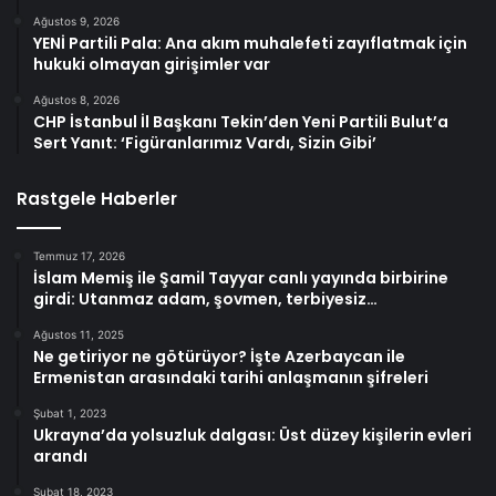
Ağustos 9, 2026
YENİ Partili Pala: Ana akım muhalefeti zayıflatmak için
hukuki olmayan girişimler var
Ağustos 8, 2026
CHP İstanbul İl Başkanı Tekin’den Yeni Partili Bulut’a
Sert Yanıt: ‘Figüranlarımız Vardı, Sizin Gibi’
Rastgele Haberler
Temmuz 17, 2026
İslam Memiş ile Şamil Tayyar canlı yayında birbirine
girdi: Utanmaz adam, şovmen, terbiyesiz…
Ağustos 11, 2025
Ne getiriyor ne götürüyor? İşte Azerbaycan ile
Ermenistan arasındaki tarihi anlaşmanın şifreleri
Şubat 1, 2023
Ukrayna’da yolsuzluk dalgası: Üst düzey kişilerin evleri
arandı
Şubat 18, 2023