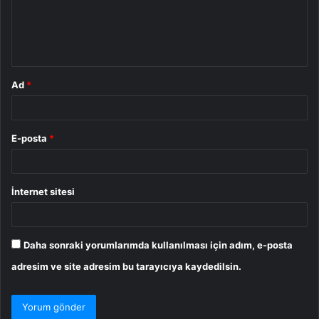
u
m
*
Ad
*
E-posta
*
İnternet sitesi
Daha sonraki yorumlarımda kullanılması için adım, e-posta
adresim ve site adresim bu tarayıcıya kaydedilsin.