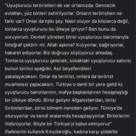
“Uyuşturucu teröristleri de var ortamızda. Gencecik
evlatları, yüz binleri zehirliyorlar. Onların teröristten ne
farkı var? Onlar da tıpkı şey. Nasıl oluyor da kilolarca değil,
tonlarca uyuşturucu bu ülkeye giriyor? Ben bunu da
soruyorum. Devleti yöneten birisi uyuşturucu baronlarıyla
fotoğraf çektirir mi, Allah aşkına? Kızıyorlar, bağırıyorlar,
hakaret ediyorlar. Biz doğruyu söylüyoruz arkadaş.
Tonlarca uyuşturucu gelecek, sokaktaki uyuşturucu satıcısı
bunun birinci ayağıdır. Asıl beyefendileri
yakalayacaksın. Onlar da terörist, onlara da terörist
muamelesi yapacaksın. Türkiye o denli bir yere geldi ki;
uyuşturucu baronlarının, mafya başkanlarının hesaplaştığı
bir ülkeye döndü. Birisi geliyor Afganistan’dan, birisi
Sırbistan’dan, birisi bilmem nereden geliyor. Türkiye’de
oturuyorlar ve kendi aralarında hesaplaşıyorlar. Birbirlerini
öldürüyorlar. Böyle bir Türkiye’yi kabul etmiyoruz”
ifadelerini kullandı.Kılıçdaroğlu, kadına karşı şiddetle