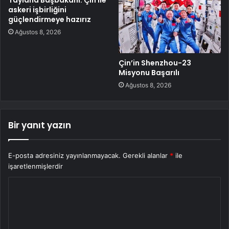
Tayland Başbakanı: Çin ile
askeri işbirliğini
güçlendirmeye hazırız
Ağustos 8, 2026
Çin’in Shenzhou-23
Misyonu Başarılı
Ağustos 8, 2026
Bir yanıt yazın
E-posta adresiniz yayınlanmayacak.
Gerekli alanlar
*
ile
işaretlenmişlerdir
Y
o
r