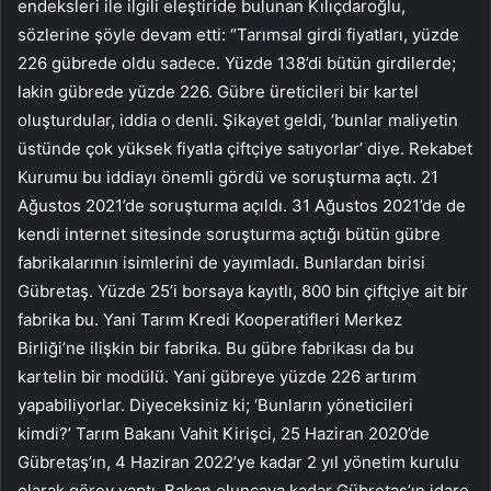
endeksleri ile ilgili eleştiride bulunan Kılıçdaroğlu,
sözlerine şöyle devam etti: “Tarımsal girdi fiyatları, yüzde
226 gübrede oldu sadece. Yüzde 138’di bütün girdilerde;
lakin gübrede yüzde 226. Gübre üreticileri bir kartel
oluşturdular, iddia o denli. Şikayet geldi, ‘bunlar maliyetin
üstünde çok yüksek fiyatla çiftçiye satıyorlar’ diye. Rekabet
Kurumu bu iddiayı önemli gördü ve soruşturma açtı. 21
Ağustos 2021’de soruşturma açıldı. 31 Ağustos 2021’de de
kendi internet sitesinde soruşturma açtığı bütün gübre
fabrikalarının isimlerini de yayımladı. Bunlardan birisi
Gübretaş. Yüzde 25’i borsaya kayıtlı, 800 bin çiftçiye ait bir
fabrika bu. Yani Tarım Kredi Kooperatifleri Merkez
Birliği’ne ilişkin bir fabrika. Bu gübre fabrikası da bu
kartelin bir modülü. Yani gübreye yüzde 226 artırım
yapabiliyorlar. Diyeceksiniz ki; ‘Bunların yöneticileri
kimdi?’ Tarım Bakanı Vahit Kirişci, 25 Haziran 2020’de
Gübretaş’ın, 4 Haziran 2022’ye kadar 2 yıl yönetim kurulu
olarak görev yaptı. Bakan oluncaya kadar Gübretaş’ın idare