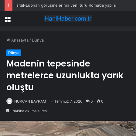
İsrail-Lübnan görüşmelerinin yeni turu Roma’da yapılacak
Menü
Anasayfa
/
Dünya
Dünya
Madenin tepesinde
metrelerce uzunlukta yarık
oluştu
NURCAN BAYRAM
Temmuz 7, 2026
0
0
1 dakika okuma süresi