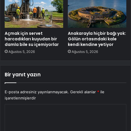
Açmak için servet
Anakarayla hiçbir bağı yok:
harcadıkları kuyudan bir
Gölün ortasındaki kale
damla bile su içemiyorlar
kendi kendine yetiyor
Ağustos 5, 2026
Ağustos 5, 2026
Bir yanıt yazın
E-posta adresiniz yayınlanmayacak.
Gerekli alanlar
*
ile
işaretlenmişlerdir
Y
o
r