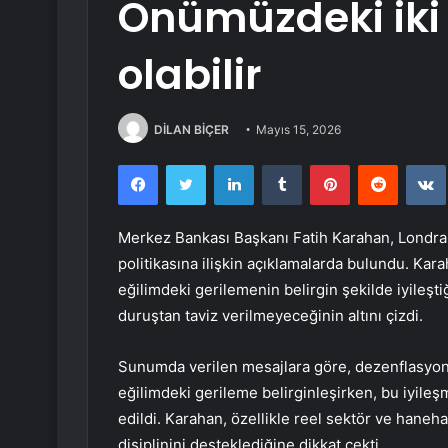
Önümüzdeki iki
olabilir
DİLAN BİÇER
Mayıs 15, 2026
Facebook
Twitter
LinkedIn
Tumblr
Pinterest
Reddit
Merkez Bankası Başkanı Fatih Karahan, Londra v
politikasına ilişkin açıklamalarda bulundu. Kar
eğilimdeki gerilemenin belirgin şekilde iyileştiğ
duruştan taviz verilmeyeceğinin altını çizdi.
Sunumda verilen mesajlara göre, dezenflasyon s
eğilimdeki gerileme belirginleşirken, bu iyileş
edildi. Karahan, özellikle reel sektör ve haneh
disiplinini desteklediğine dikkat çekti.