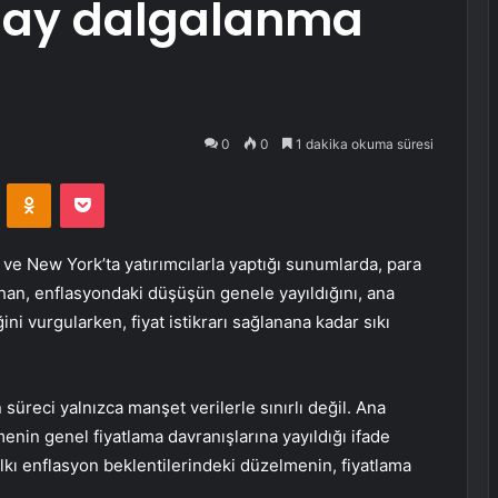
 ay dalgalanma
0
0
1 dakika okuma süresi
VKontakte
Odnoklassniki
Pocket
e New York’ta yatırımcılarla yaptığı sunumlarda, para
ahan, enflasyondaki düşüşün genele yayıldığını, ana
ini vurgularken, fiyat istikrarı sağlanana kadar sıkı
üreci yalnızca manşet verilerle sınırlı değil. Ana
menin genel fiyatlama davranışlarına yayıldığı ifade
alkı enflasyon beklentilerindeki düzelmenin, fiyatlama