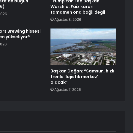
ete’de bugün
Trump’tan Fed Başkanı
6)
Warsh’a: Faiz kararı
tamamen ona bağlı değil
2026
Ağustos 8, 2026
rs Brewing hissesi
n yükseliyor?
2026
Başkan Doğan: “Samsun, hızlı
trenle ‘lojistik merkez’
olacak”
Ağustos 7, 2026