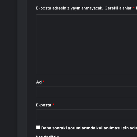
E-posta adresiniz yayınlanmayacak.
Gerekli alanlar
*
i
Y
o
r
u
m
*
Ad
*
E-posta
*
Daha sonraki yorumlarımda kullanılması için adı