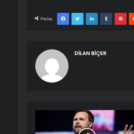
Facebook
Twitter
LinkedIn
Tumblr
Pint
Paylaş
DİLAN BİÇER