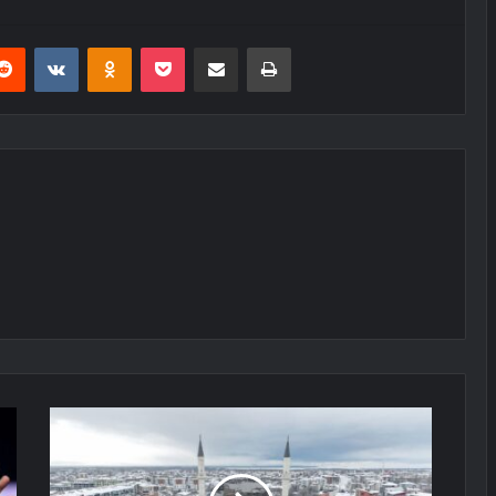
erest
Reddit
VKontakte
Odnoklassniki
Pocket
E-Posta ile paylaş
Yazdır