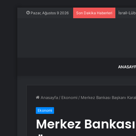
İsrail-Lü
Pazar, Ağustos 9 2026
Son Dakika Haberleri
ANASAY
Anasayfa
/
Ekonomi
/
Merkez Bankası Başkanı Karah
Ekonomi
Merkez Bankası