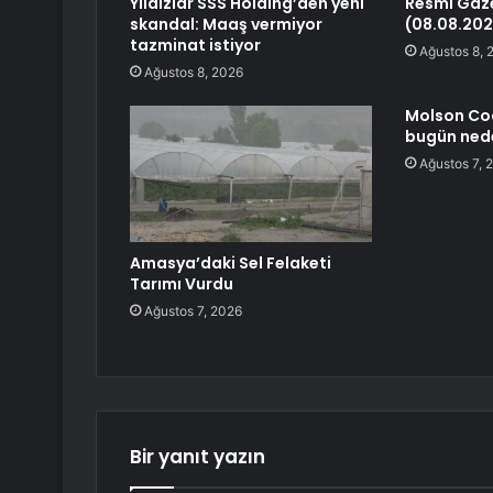
Yıldızlar SSS Holding’den yeni
Resmi Gaz
skandal: Maaş vermiyor
(08.08.202
tazminat istiyor
Ağustos 8, 
Ağustos 8, 2026
Molson Coo
bugün nede
Ağustos 7, 
Amasya’daki Sel Felaketi
Tarımı Vurdu
Ağustos 7, 2026
Bir yanıt yazın