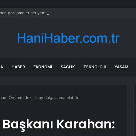
bnan görüşmelerinin yeni turu Roma’da yapılacak
FA
HABER
EKONOMI
SAĞLIK
TEKNOLOJI
YAŞAM
an: Önümüzdeki iki ay dalgalanma olabilir
 Başkanı Karahan: