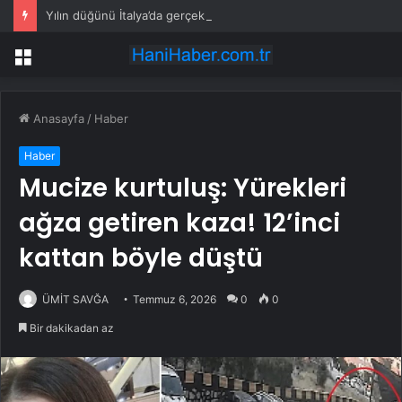
Yılın düğünü İtalya’da gerçekleşti: Ünlü iş insanı oğlu için servetini ortaya koydu
Menü
Anasayfa
/
Haber
Haber
Mucize kurtuluş: Yürekleri
ağza getiren kaza! 12’inci
kattan böyle düştü
ÜMİT SAVĞA
Temmuz 6, 2026
0
0
Bir dakikadan az