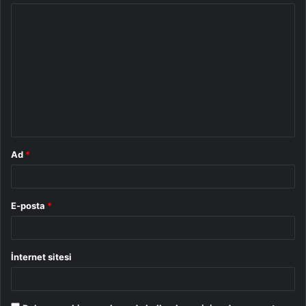
Y
o
r
u
m
*
Ad
*
E-posta
*
İnternet sitesi