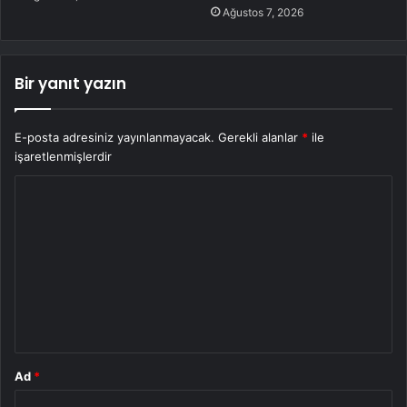
Ağustos 7, 2026
Bir yanıt yazın
E-posta adresiniz yayınlanmayacak.
Gerekli alanlar
*
ile
işaretlenmişlerdir
Y
o
r
u
m
*
Ad
*