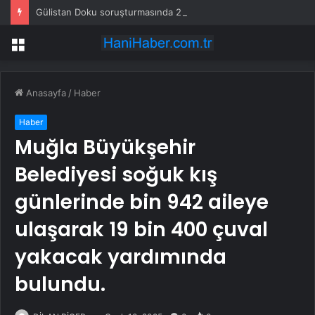
Gülistan Doku soruşturmasında 2 kişi daha gözaltına alındı
Menü
Anasayfa
/
Haber
Haber
Muğla Büyükşehir
Belediyesi soğuk kış
günlerinde bin 942 aileye
ulaşarak 19 bin 400 çuval
yakacak yardımında
bulundu.