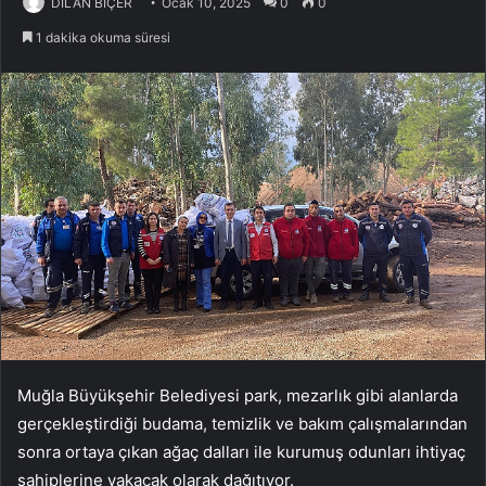
DİLAN BİÇER
Ocak 10, 2025
0
0
1 dakika okuma süresi
Muğla Büyükşehir Belediyesi park, mezarlık gibi alanlarda
gerçekleştirdiği budama, temizlik ve bakım çalışmalarından
sonra ortaya çıkan ağaç dalları ile kurumuş odunları ihtiyaç
sahiplerine yakacak olarak dağıtıyor.