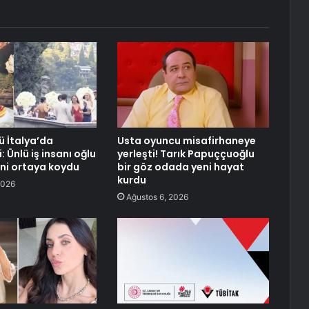
ü İtalya’da
Usta oyuncu misafirhaneye
: Ünlü iş insanı oğlu
yerleşti! Tarık Papuççuoğlu
ini ortaya koydu
bir göz odada yeni hayat
kurdu
2026
Ağustos 6, 2026