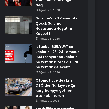
tamamen ona bağlı
değil
Ağustos 8, 2026
Batman’da 3 Yaşındaki
Çocuk Sulama
Havuzunda Hayatını
Kaybetti
Ağustos 8, 2026
İstanbul ESENYURT su
kesintisi! 23-24 Temmuz
İSKİ Esenyurt su kesintisi
ne zaman bitecek, sular
ne zaman gelecek?
Ağustos 8, 2026
Otomotivde dev kriz:
DTÖ’den Türkiye ve Çin’i
karşı karşıya getiren
otomobil kararı
Ağustos 7, 2026
Modelliğe ara vermişti,