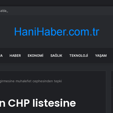
a’daki yangınlarda 4 itfaiye eri hayatını kaybetti
FA
HABER
EKONOMI
SAĞLIK
TEKNOLOJI
YAŞAM
e girmesine muhalefet cephesinden tepki
n CHP listesine