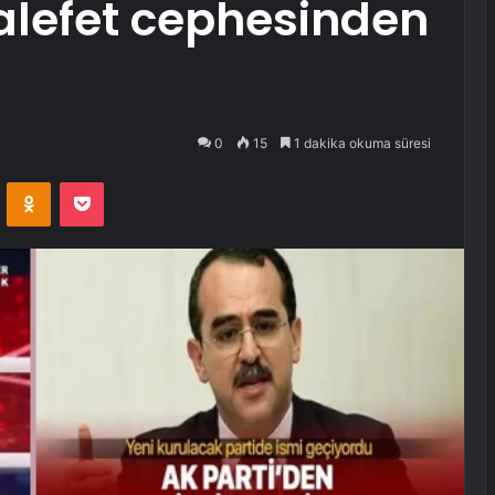
lefet cephesinden
0
15
1 dakika okuma süresi
VKontakte
Odnoklassniki
Pocket