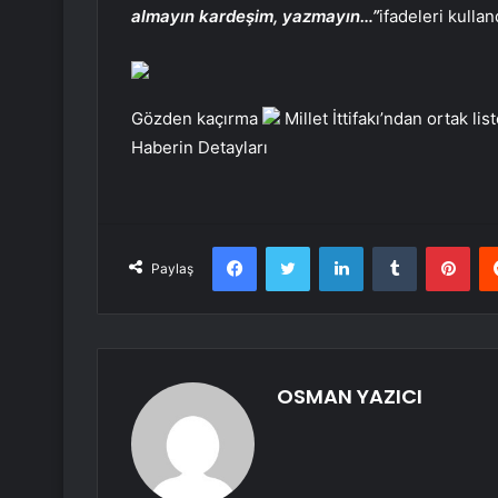
almayın kardeşim, yazmayın…”
ifadeleri kullan
Gözden kaçırma
Millet İttifakı’ndan ortak l
Haberin Detayları
Facebook
Twitter
LinkedIn
Tumblr
Pint
Paylaş
OSMAN YAZICI