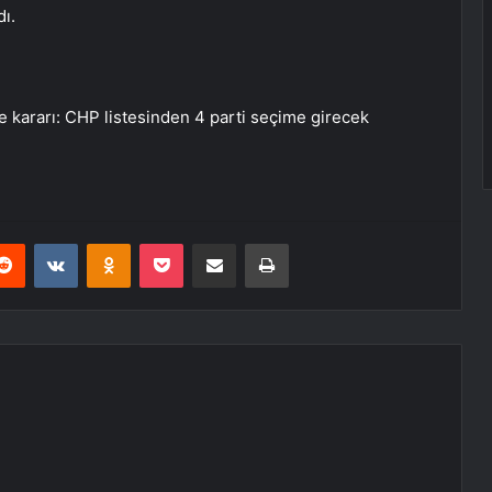
dı.
iste kararı: CHP listesinden 4 parti seçime girecek
erest
Reddit
VKontakte
Odnoklassniki
Pocket
E-Posta ile paylaş
Yazdır