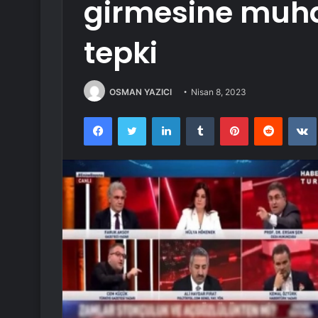
girmesine muha
tepki
OSMAN YAZICI
Nisan 8, 2023
Facebook
Twitter
LinkedIn
Tumblr
Pinterest
Reddit