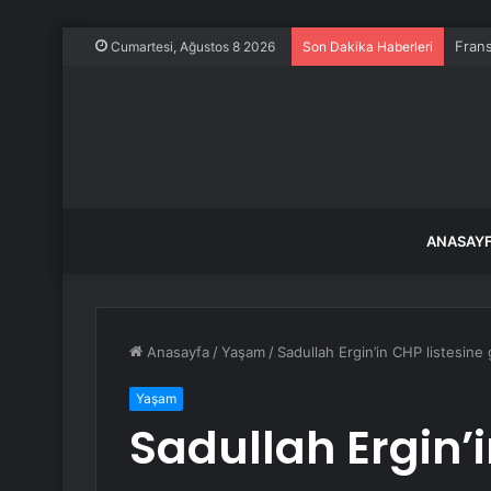
Frans
Cumartesi, Ağustos 8 2026
Son Dakika Haberleri
ANASAY
Anasayfa
/
Yaşam
/
Sadullah Ergin’in CHP listesin
Yaşam
Sadullah Ergin’i